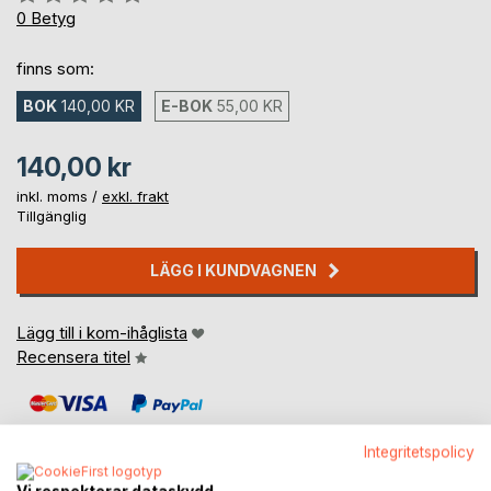
0%
0
Betyg
finns som:
BOK
140,00 KR
E-BOK
55,00 KR
140,00 kr
inkl. moms /
exkl. frakt
Tillgänglig
LÄGG I KUNDVAGNEN
Lägg till i kom-ihåglista
Recensera titel
Integritetspolicy