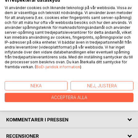
Vi respekterar dataskydd
Vi använder cookies och liknande teknologi på vår webbsida. Vissa av
BESKRIVNING
dem är väsentliga och tekniskt nödvändiga. Vi använder även metoder
för att analysera (t.ex. cookies eller fingerprints samt server-spårning)
och för att mäta hur ofta vår webbsida besöks och hur den används. Vi
Att odla sin egen chili ökar i popularitet för varje år som går,
använder spårningsteknik för marknadsföringsändamål och använder
server-spårning samt tredjepartsleverantörer för detta ändamål, vilket
men oavsett om du odlar chili själv eller inte så är denna
kan innebära användning av cookies, fingerprints, spårningspixlar och
kokbok en upptäcktsresa i chilins mångsidighet i köket,
IP-adresser på olika enheter. Vi bäddar även in tredjepartsinnehåll från
med recept på allt från varmrätter och efterrätter till heta
andra leverantörer (videoplattformar) på vår webbsida. Vi har inget
inflytande över den vidare databehandlingen eller eventuell spårning
såser, marmelader och godis. Eller vad sägs om en
från tredjepartsleverantörens sida. Med din inställning samtycker du till
tomatmarmelad med örter och chili till ostbrickan eller en
de processer som beskrivs ovan. Du kan återkalla ditt samtycke för
het och kall Habaneroglass still efterrätt?
framtida verkan. (
BoD-juridisk information
)
Det här är definitivt en bok som kommer att ge dig en extra
krydda i tillvaron. Kanske årets hetaste kokbok!
NEKA
NEJ, JUSTERA
ACCEPTERA ALLA
FÖRFATTARE
KOMMENTARER I PRESSEN
RECENSIONER