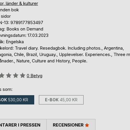
r, länder & kulturer
unden bok
 sidor
N-13: 9789177853497
lag: Books on Demand
ivningsdatum: 17.03.2023
åk: Engelska
elord: Travel diary. Resedagbok. Including photos., Argentina,
gonia, Chile, Brazil, Uruguay., Upplevelser. Experiences., Three 
nader., Nature, Culture and History, People.
g::
0
Betyg
ns som:
BOK
530,00 KR
E-BOK
45,00 KR
TARER I PRESSEN
RECENSIONER