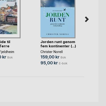
de til
Jorden runt genom
TRØN
Terre
fem kontinenter (...)
REVIS
Manife
Fjeldheim
Christer Norell
Tania 
 kr
159,00 kr
334,
Bok
Bok
95,00 kr
E-bok