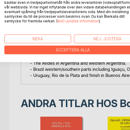
- Uruguay, Rio de la Plata och avslut i Buenos Aire
bäddar även in tredjepartsinnehåll från andra leverantörer (videoplattform
vår webbsida. Vi har inget inflytande över den vidare databehandlingen el
eventuell spårning från tredjepartsleverantörens sida. Med din inställning
samtycker du till de processer som beskrivs ovan. Du kan återkalla ditt
In English.
samtycke för framtida verkan. (
BoD-juridisk information
)
Basic idea and main purpose: To experience Patago
experience new parts of the world's longest moun
NEKA
NEJ, JUSTERA
Via:
ACCEPTERA ALLA
- start Argentina. South to prioritized Patagonia/Ar
- Patagonia in Chile and southern Chile with the A
- The Andes in Argentina and western Argentina.
- Brazil western/southern parts including Iguaçu, O
- Uruguay, Rio de la Plata and finish in Buenos Aire
ANDRA TITLAR HOS
B