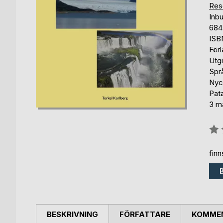
Reso
Inb
684
ISB
För
Utg
Spr
Nyck
Pata
3 må
Bety
0%
fin
BESKRIVNING
FÖRFATTARE
KOMMEN