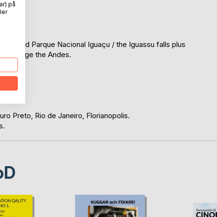
s.
ar) på
ler
nia and Parque Nacional Iguaçu / the Iguassu falls plus
tain range the Andes.
gentina.
ndes.
uro Preto, Rio de Janeiro, Florianopolis.
s.
oD