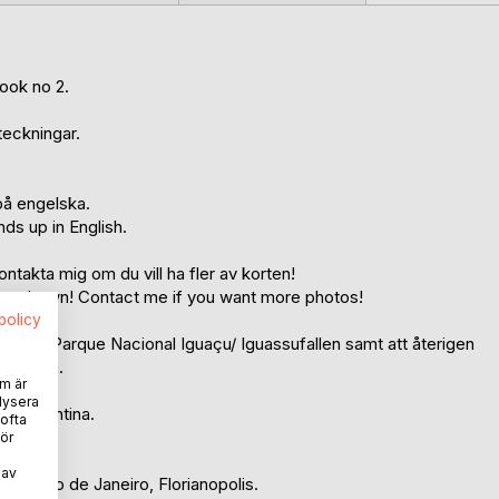
ook no 2.
eckningar.
på engelska.
nds up in English.
ontakta mig om du vill ha fler av korten!
n be shown! Contact me if you want more photos!
spolicy
n och Parque Nacional Iguaçu/ Iguassufallen samt att återigen
 Anderna.
m är
lysera
ien/Argentina.
 ofta
ör
 av
eto, Rio de Janeiro, Florianopolis.