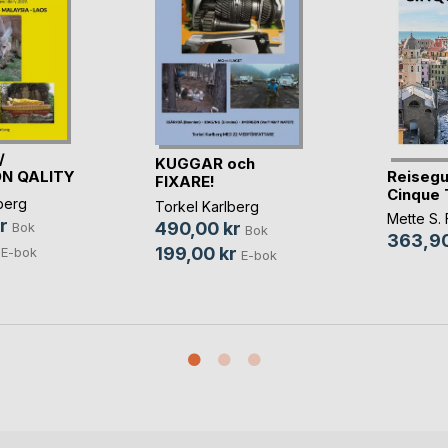
/
KUGGAR och
Reisegui
N QALITY
FIXARE!
Cinque 
berg
Torkel Karlberg
Mette S. 
r
490,00 kr
Bok
Bok
363,90
199,00 kr
E-bok
E-bok