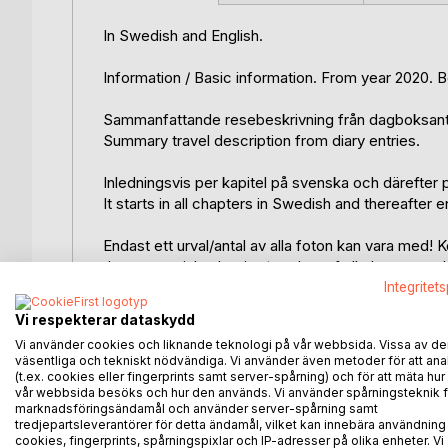
In Swedish and English.
Information / Basic information. From year 2020. B
Sammanfattande resebeskrivning från dagboksant
Summary travel description from diary entries.
Inledningsvis per kapitel på svenska och därefter 
It starts in all chapters in Swedish and thereafter e
Endast ett urval/antal av alla foton kan vara med! K
Just a special selection/number of all photos ca
Integritet
Grundidé och huvudsyfte: Att få uppleva Patagonie
Vi respekterar dataskydd
uppleva nya delar av världens längsta bergskedja
Vi använder cookies och liknande teknologi på vår webbsida. Vissa av de
Via:
väsentliga och tekniskt nödvändiga. Vi använder även metoder för att ana
- start Argentina. Söderut till prioriterade Patagon
(t.ex. cookies eller fingerprints samt server-spårning) och för att mäta hur
- Patagonien i Chile och södra Chile med Anderna.
vår webbsida besöks och hur den används. Vi använder spårningsteknik f
marknadsföringsändamål och använder server-spårning samt
- Anderna i Argentina och västra Argentina.
tredjepartsleverantörer för detta ändamål, vilket kan innebära användning
- Brazil västra och södra delar med Iguaçu, Ouro Pr
cookies, fingerprints, spårningspixlar och IP-adresser på olika enheter. Vi