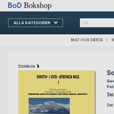
ALLA KATEGORIER
MAT OCH DRYCK
Provläs nu
So
Skip
Skip
to
to
Swe
the
the
Pat
end
beginning
of
of
Tor
the
the
images
images
Del
gallery
gallery