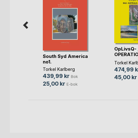
OpLivsQ- 
il Nepal
OPERATIO
South Syd America
OF LIF(...)
no1.
 Andresen
Torkel Karl
474,99 k
Torkel Karlberg
Bok
439,99 kr
45,00 kr
Bok
25,00 kr
E-bok