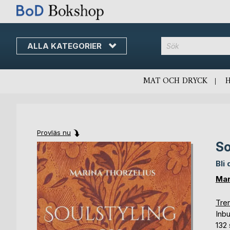
ALLA KATEGORIER
MAT OCH DRYCK
Provläs nu
So
Skip
Skip
to
to
Bli
the
the
end
beginning
Mar
of
of
the
the
Tren
images
images
Inb
gallery
gallery
132 