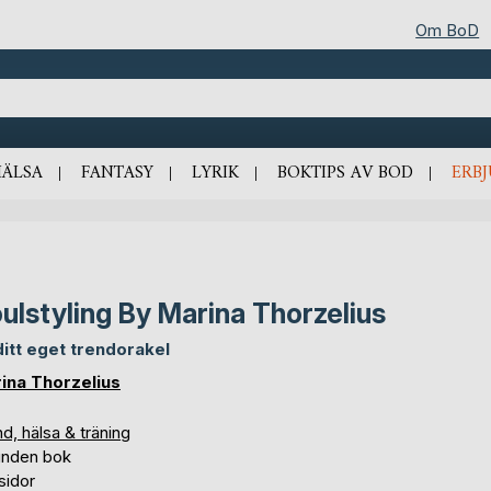
Om BoD
HÄLSA
FANTASY
LYRIK
BOKTIPS AV BOD
ERB
ulstyling By Marina Thorzelius
 ditt eget trendorakel
ina Thorzelius
d, hälsa & träning
unden bok
sidor