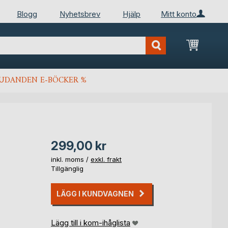
Blogg
Nyhetsbrev
Hjälp
Mitt konto
Min kun
JUDANDEN E-BÖCKER %
299,00 kr
inkl. moms /
exkl. frakt
Tillgänglig
LÄGG I KUNDVAGNEN
Lägg till i kom-ihåglista