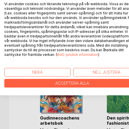
Hur du med hjälp av dina kläder, inredning, makeup
Vi använder cookies och liknande teknologi på vår webbsida. Vissa av de
Så lär känna dig själv ännu bättre genom kroppsty
väsentliga och tekniskt nödvändiga. Vi använder även metoder för att ana
Boken är en hyllning till den feminina energin, att s
(t.ex. cookies eller fingerprints samt server-spårning) och för att mäta hur
vår webbsida besöks och hur den används. Vi använder spårningsteknik f
marknadsföringsändamål och använder server-spårning samt
tredjepartsleverantörer för detta ändamål, vilket kan innebära användning
cookies, fingerprints, spårningspixlar och IP-adresser på olika enheter. Vi
bäddar även in tredjepartsinnehåll från andra leverantörer (videoplattform
ANDRA TITLAR HOS
B
vår webbsida. Vi har inget inflytande över den vidare databehandlingen el
eventuell spårning från tredjepartsleverantörens sida. Med din inställning
samtycker du till de processer som beskrivs ovan. Du kan återkalla ditt
samtycke för framtida verkan. (
BoD-juridisk information
)
NEKA
NEJ, JUSTERA
ACCEPTERA ALLA
ng - en
Gudinnecoachens
Den spirit
 kokbok
arbetsbok
fashionis