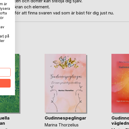
, smycken och dofter kan stödja dig själv.
m är
per, chakran och element.
lysera
öka inåt för att finna svaren vad som är bäst för dig just nu.
 ofta
ör
 av
ar) på
oD
ler
uella
Gudinnespeglingar
Gudinn
tan
vägledn
Marina Thorzelius