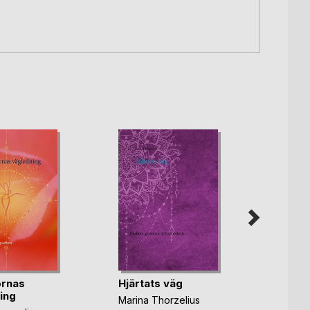
ornas
Hjärtats väg
Stav
ing
Marina Thorzelius
Roland