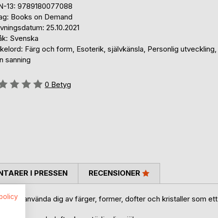
N-13: 9789180077088
lag: Books on Demand
ivningsdatum: 25.10.2021
åk: Svenska
elord: Färg och form, Esoterik, självkänsla, Personlig utveckling,
n sanning
g::
0
Betyg
TARER I PRESSEN
RECENSIONER
spolicy
r du kan använda dig av färger, former, dofter och kristaller som ett