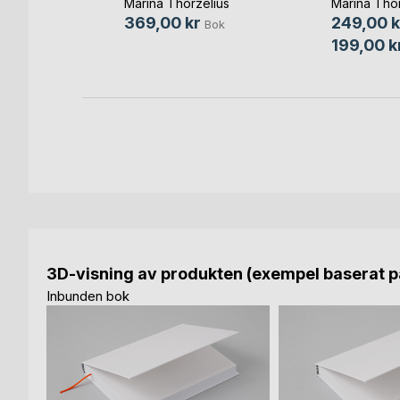
Marina Thorzelius
Marina Thor
Bok
369,00 kr
249,00 k
Bok
-bok
199,00 k
3D-visning av produkten (exempel baserat på
Inbunden bok