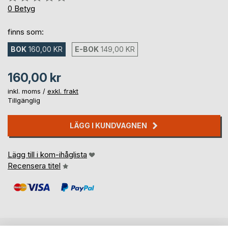
0%
0
Betyg
finns som:
BOK
160,00 KR
E-BOK
149,00 KR
160,00 kr
inkl. moms /
exkl. frakt
Tillgänglig
LÄGG I KUNDVAGNEN
Lägg till i kom-ihåglista
Recensera titel