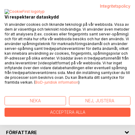
Integritetspolicy
BESKRIVNING
Vi respekterar dataskydd
Vi använder cookies och liknande teknologi på vår webbsida. Vissa av
Sophia, 9 och ett halvt år, träffar en vis äldre kvinna,
dem är väsentliga och tekniskt nödvändiga. Vi använder även metoder
Constance, som har en hemlig park med bikupor. Hon
för att analysera (t.ex. cookies eller fingerprints samt server-spårning)
sköter sina vänner med vördnad och värdighet på deras
och för att mäta hur ofta vår webbsida besöks och hur den används. Vi
använder spårningsteknik för marknadsföringsändamål och använder
egna villkor.
server-spårning samt tredjepartsleverantörer för detta ändamål, vilket
kan innebära användning av cookies, fingerprints, spårningspixlar och
Vi får tillsammans med dem följa deras spännande arbete
IP-adresser på olika enheter. Vi bäddar även in tredjepartsinnehåll från
andra leverantörer (videoplattformar) på vår webbsida. Vi har inget
med bina från sen vinter till sen höst, med allt som händer i
inflytande över den vidare databehandlingen eller eventuell spårning
en bikupa och runt omkring den. Vi får även höra bina tala.
från tredjepartsleverantörens sida. Med din inställning samtycker du till
de processer som beskrivs ovan. Du kan återkalla ditt samtycke för
framtida verkan. (
BoD-juridisk information
)
Framför den öppna brasan berättar Constance om
dramatiska händelser hon varit med om tillsammans med
sina bin och från förr i tiden.
NEKA
NEJ, JUSTERA
Med allt som Sophia fått lära sig kan hon till slut nästan
ACCEPTERA ALLA
sköta egna bin, men bara nästan.
FÖRFATTARE