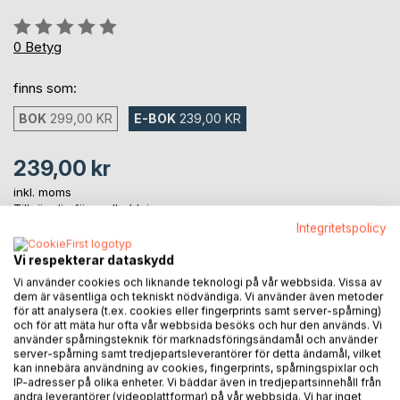
Betyg::
0%
0
Betyg
finns som:
BOK
299,00 KR
E-BOK
239,00 KR
239,00 kr
inkl. moms
Tillgänglig för nedladdning
Integritetspolicy
Vi respekterar dataskydd
LÄGG I KUNDVAGNEN
Vi använder cookies och liknande teknologi på vår webbsida. Vissa av
dem är väsentliga och tekniskt nödvändiga. Vi använder även metoder
för att analysera (t.ex. cookies eller fingerprints samt server-spårning)
Lägg till i kom-ihåglista
och för att mäta hur ofta vår webbsida besöks och hur den används. Vi
använder spårningsteknik för marknadsföringsändamål och använder
Recensera titel
server-spårning samt tredjepartsleverantörer för detta ändamål, vilket
kan innebära användning av cookies, fingerprints, spårningspixlar och
IP-adresser på olika enheter. Vi bäddar även in tredjepartsinnehåll från
andra leverantörer (videoplattformar) på vår webbsida. Vi har inget