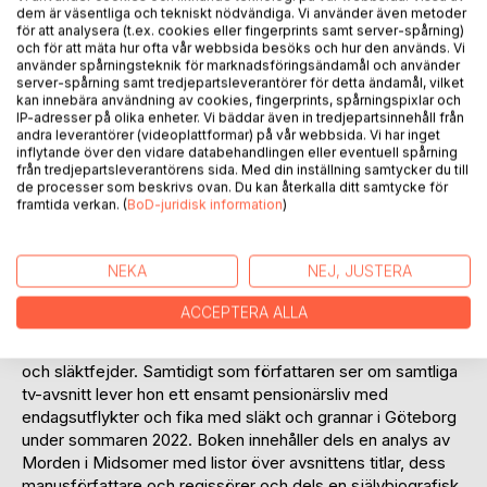
Recensera titel
dem är väsentliga och tekniskt nödvändiga. Vi använder även metoder
för att analysera (t.ex. cookies eller fingerprints samt server-spårning)
och för att mäta hur ofta vår webbsida besöks och hur den används. Vi
använder spårningsteknik för marknadsföringsändamål och använder
server-spårning samt tredjepartsleverantörer för detta ändamål, vilket
kan innebära användning av cookies, fingerprints, spårningspixlar och
IP-adresser på olika enheter. Vi bäddar även in tredjepartsinnehåll från
andra leverantörer (videoplattformar) på vår webbsida. Vi har inget
inflytande över den vidare databehandlingen eller eventuell spårning
från tredjepartsleverantörens sida. Med din inställning samtycker du till
BESKRIVNING
de processer som beskrivs ovan. Du kan återkalla ditt samtycke för
framtida verkan. (
BoD-juridisk information
)
Tv-serien Morden i Midsomer har sänts under mer än tjugo
år och består av 132 avsnitt. Författaren beskriver den unika
NEKA
NEJ, JUSTERA
engelska miljön med gamla byar, cotteges, pubar,
antikaffärer och kyrkor. I denna värld lever medelålders och
ACCEPTERA ALLA
pensionär ett stillsamt liv intill den dag en av invånarna
mördas och våldet eskalerar av hämnd, gamla oförrätter
och släktfejder. Samtidigt som författaren ser om samtliga
tv-avsnitt lever hon ett ensamt pensionärsliv med
endagsutflykter och fika med släkt och grannar i Göteborg
under sommaren 2022. Boken innehåller dels en analys av
Morden i Midsomer med listor över avsnittens titlar, dess
manusförfattare och regissörer och dels en självbiografisk