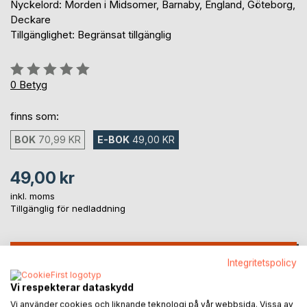
Nyckelord: Morden i Midsomer, Barnaby, England, Göteborg,
Deckare
Tillgänglighet: Begränsat tillgänglig
Betyg::
0%
0
Betyg
finns som:
BOK
70,99 KR
E-BOK
49,00 KR
49,00 kr
inkl. moms
Tillgänglig för nedladdning
LÄGG I KUNDVAGNEN
Integritetspolicy
Vi respekterar dataskydd
Lägg till i kom-ihåglista
Vi använder cookies och liknande teknologi på vår webbsida. Vissa av