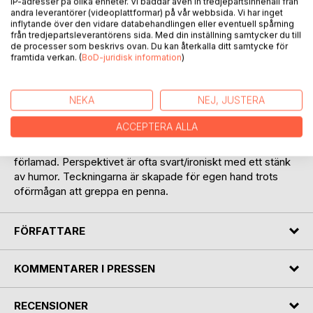
IP-adresser på olika enheter. Vi bäddar även in tredjepartsinnehåll från
andra leverantörer (videoplattformar) på vår webbsida. Vi har inget
Sörja av sorg är iakttagelser om livet från 40 fram till idag.
inflytande över den vidare databehandlingen eller eventuell spårning
Det blev på ett sätt som jag omöjligen kunnat föreställa
från tredjepartsleverantörens sida. Med din inställning samtycker du till
mig. Jag är nu en liten skärva av det som var jag, min kropp
de processer som beskrivs ovan. Du kan återkalla ditt samtycke för
framtida verkan. (
BoD-juridisk information
)
begränsar och inskränker det jag kan göra. Att slå efter en
fluga, hosta eller snabbt göra något impulsivt av glädje eller
ilska, det kan jag inte. Det som är kvar av mig blir därmed
NEKA
NEJ, JUSTERA
desto större och viktigare. Jag kan teckna och skriva.
Teckningarna och texten som finns i boken är ideér och
ACCEPTERA ALLA
kommentarer kring saker jag tänkt och upplevt. En del av
texterna och bilderna är nära anknutna till livet som
förlamad. Perspektivet är ofta svart/ironiskt med ett stänk
av humor. Teckningarna är skapade för egen hand trots
oförmågan att greppa en penna.
FÖRFATTARE
KOMMENTARER I PRESSEN
RECENSIONER