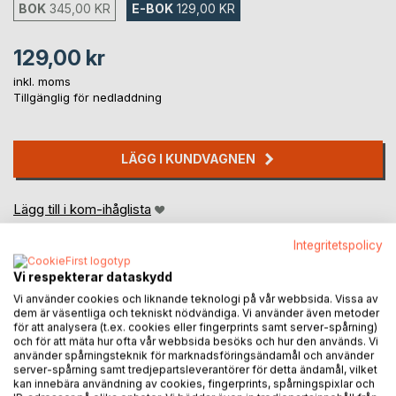
BOK
345,00 KR
E-BOK
129,00 KR
129,00 kr
inkl. moms
Tillgänglig för nedladdning
LÄGG I KUNDVAGNEN
Lägg till i kom-ihåglista
Recensera titel
Integritetspolicy
Vi respekterar dataskydd
Vi använder cookies och liknande teknologi på vår webbsida. Vissa av
dem är väsentliga och tekniskt nödvändiga. Vi använder även metoder
för att analysera (t.ex. cookies eller fingerprints samt server-spårning)
och för att mäta hur ofta vår webbsida besöks och hur den används. Vi
använder spårningsteknik för marknadsföringsändamål och använder
BESKRIVNING
server-spårning samt tredjepartsleverantörer för detta ändamål, vilket
kan innebära användning av cookies, fingerprints, spårningspixlar och