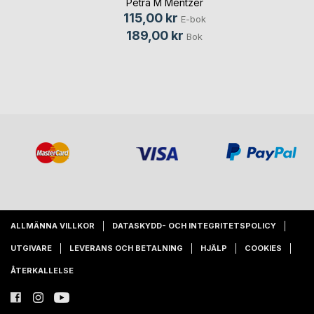
Petra M Mentzer
115,00 kr
E-bok
189,00 kr
Bok
ALLMÄNNA VILLKOR
DATASKYDD- OCH INTEGRITETSPOLICY
UTGIVARE
LEVERANS OCH BETALNING
HJÄLP
COOKIES
ÅTERKALLELSE