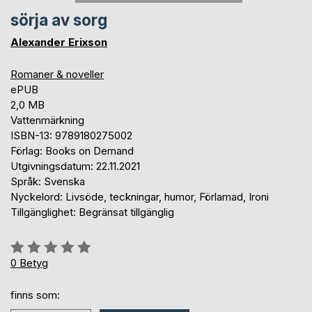
sörja av sorg
Alexander Erixson
Romaner & noveller
ePUB
2,0 MB
Vattenmärkning
ISBN-13: 9789180275002
Förlag: Books on Demand
Utgivningsdatum: 22.11.2021
Språk: Svenska
Nyckelord: Livsöde, teckningar, humor, Förlamad, Ironi
Tillgänglighet: Begränsat tillgänglig
Betyg::
0%
0
Betyg
finns som: