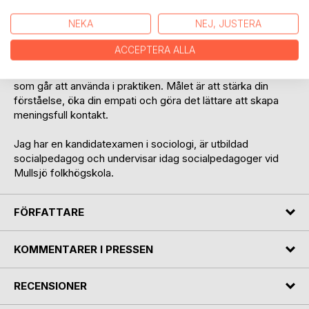
livsval och hur du kan bemöta människor med större
NEKA
NEJ, JUSTERA
lyhördhet och trygghet.
ACCEPTERA ALLA
Boken är skapad för att förklarar sociologi på ett enkelt och
tydligt sätt, med begrepp, exempel och fallbeskrivningar
som går att använda i praktiken. Målet är att stärka din
förståelse, öka din empati och göra det lättare att skapa
meningsfull kontakt.
Jag har en kandidatexamen i sociologi, är utbildad
socialpedagog och undervisar idag socialpedagoger vid
Mullsjö folkhögskola.
FÖRFATTARE
KOMMENTARER I PRESSEN
RECENSIONER