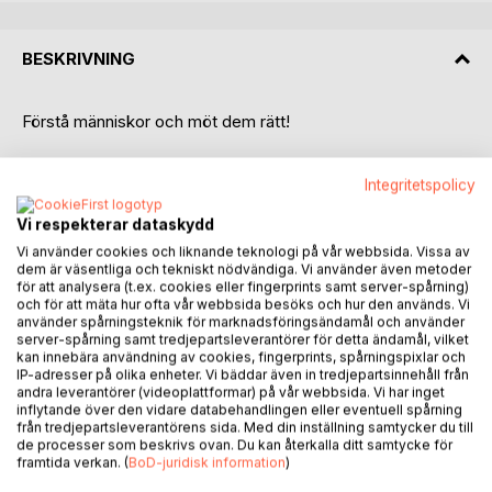
BESKRIVNING
Förstå människor och möt dem rätt!
Denna bok är kurslitteratur i sociologi men passar lika bra
Integritetspolicy
för dig som vill lära dig på egen hand. Den riktar sig till dig
som arbetar med människor, till exempel socialpedagoger,
Vi respekterar dataskydd
socialarbetare eller andra yrkesverksamma där förståelsen
Vi använder cookies och liknande teknologi på vår webbsida. Vissa av
för individen är avgörande. När vi har en större förståelse
dem är väsentliga och tekniskt nödvändiga. Vi använder även metoder
hur människor tänker, känner och formas av sin vardag blir
för att analysera (t.ex. cookies eller fingerprints samt server-spårning)
arbetet mer träffsäkert och meningsfullt. Här får du verktyg
och för att mäta hur ofta vår webbsida besöks och hur den används. Vi
använder spårningsteknik för marknadsföringsändamål och använder
för att analysera situationer, se bakom beteenden och
server-spårning samt tredjepartsleverantörer för detta ändamål, vilket
skapa kontakt som gör verklig skillnad.
kan innebära användning av cookies, fingerprints, spårningspixlar och
IP-adresser på olika enheter. Vi bäddar även in tredjepartsinnehåll från
andra leverantörer (videoplattformar) på vår webbsida. Vi har inget
Efter den grunden går boken vidare till ett lika viktigt
inflytande över den vidare databehandlingen eller eventuell spårning
område: kultur och kulturella skillnader. I ett samhälle där
från tredjepartsleverantörens sida. Med din inställning samtycker du till
olika erfarenheter och normer möts dagligen riskerar vi utan
de processer som beskrivs ovan. Du kan återkalla ditt samtycke för
framtida verkan. (
BoD-juridisk information
)
kunskap att misstolka både intentioner och behov. Du får
en förståelse för hur kultur påverkar identitet, relationer och