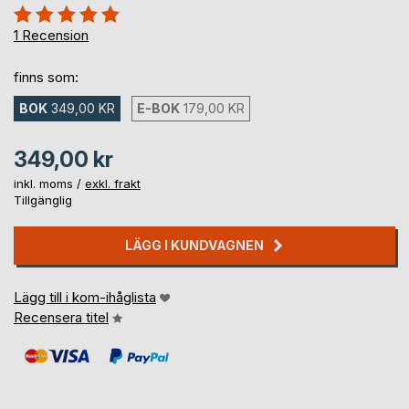
Betyg::
100%
1
Recension
finns som:
BOK
349,00 KR
E-BOK
179,00 KR
349,00 kr
inkl. moms /
exkl. frakt
Tillgänglig
LÄGG I KUNDVAGNEN
Lägg till i kom-ihåglista
Recensera titel