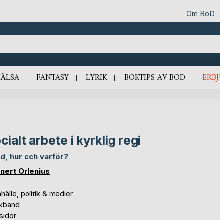
Om BoD
HÄLSA
FANTASY
LYRIK
BOKTIPS AV BOD
ERB
cialt arbete i kyrklig regi
ad, hur och varför?
nert Orlenius
älle, politik & medier
kband
sidor