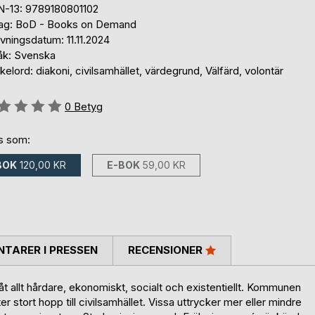
N-13: 9789180801102
lag: BoD - Books on Demand
vningsdatum: 11.11.2024
åk: Svenska
elord: diakoni, civilsamhället, värdegrund, Välfärd, volontär
g::
0
Betyg
ns som:
BOK
120,00 KR
E-BOK
59,00 KR
TARER I PRESSEN
RECENSIONER
t allt hårdare, ekonomiskt, socialt och existentiellt. Kommunen
er stort hopp till civilsamhället. Vissa uttrycker mer eller mindre