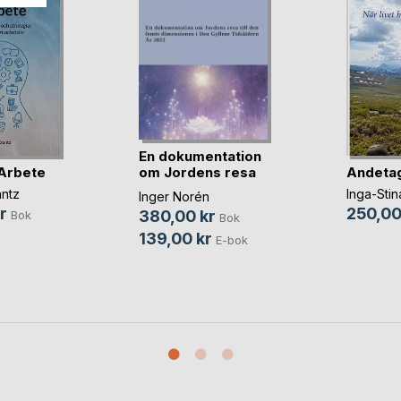
En dokumentation
Arbete
Andeta
om Jordens resa
t(...)
antz
Inga-Stin
Inger Norén
r
250,00
380,00 kr
Bok
Bok
139,00 kr
E-bok