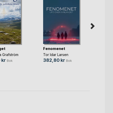
get
Fenomenet
FRAM
a Grafström
Tor Idar Larsen
 kr
382,80 kr
Birger 
Bok
Bok
175,0
79,0