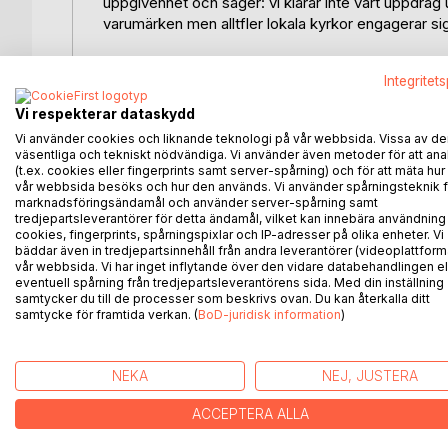
uppgivenhet och säger: vi klarar inte vårt uppdrag
varumärken men alltfler lokala kyrkor engagerar sig
I bokens inledning ges exempel på olika former av s
Integritet
exempelvis:
- Vad är motiven för att bedriva socialt arbete på 
Vi respekterar dataskydd
- Vad är villkor och förutsättningar för samverkan
Vi använder cookies och liknande teknologi på vår webbsida. Vissa av de
- Vad motiverar medarbetare att göra volontära ar
väsentliga och tekniskt nödvändiga. Vi använder även metoder för att ana
- Ledning och styrning: hur främjas delaktighet 
(t.ex. cookies eller fingerprints samt server-spårning) och för att mäta hur
vår webbsida besöks och hur den används. Vi använder spårningsteknik f
- Hur kan effekter av verksamheten undersökas?
marknadsföringsändamål och använder server-spårning samt
tredjepartsleverantörer för detta ändamål, vilket kan innebära användning
Socialt arbete i kyrklig regi är en del av civilsamh
cookies, fingerprints, spårningspixlar och IP-adresser på olika enheter. Vi
bäddar även in tredjepartsinnehåll från andra leverantörer (videoplattform
verksamhet tycks dock bli alltmer fokuserade på akt
vår webbsida. Vi har inget inflytande över den vidare databehandlingen el
kommunens ansvar. Vart är vi på väg?
eventuell spårning från tredjepartsleverantörens sida. Med din inställning
samtycker du till de processer som beskrivs ovan. Du kan återkalla ditt
samtycke för framtida verkan. (
BoD-juridisk information
)
ANDRA TITLAR HOS
B
NEKA
NEJ, JUSTERA
ACCEPTERA ALLA