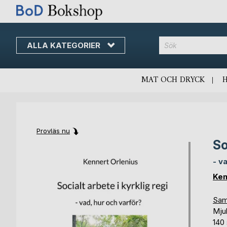
ALLA KATEGORIER
MAT OCH DRYCK
Provläs nu
So
Skip
Skip
to
to
- v
the
the
end
beginning
Ken
of
of
the
the
Samh
images
images
Mju
gallery
gallery
140 