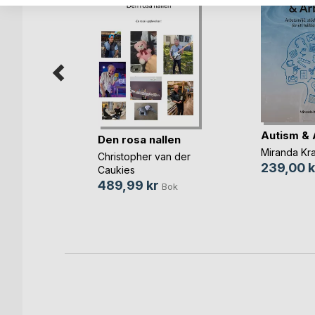
Autism & 
Den rosa nallen
te)
Miranda Kr
Christopher van der
ing
239,00 k
Caukies
489,99 kr
Bok
Bok
bok