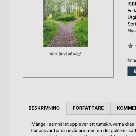
ISB
För
Utgi
Spr
Nyck
Bety
0%
fin
BESKRIVNING
FÖRFATTARE
KOMMEN
Många i samhället upplever att tumskruvarna dras å
har ansvar för sin invånare men en del politiker sätt