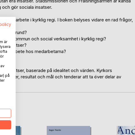
 utan era insatser. Stadsmissionen och Frälsningsarmén är kända
 och gör sociala insatser.
ocialt arbete i kyrklig regi. I boken belyses vidare en rad frågor,
spolicy
kristen grund?
 mellan kommun och social verksamhet i kyrklig regi?
m är
betsinsatser?
lysera
och samarbete hos medarbetarna?
 ofta
ör
 av
ällets insatser, baserade på idealitet och värden. Kyrkors
ar) på
iviteter, resultat och mål och tenderar att ta över delar av
ler
oD