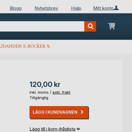
Blogg
Nyhetsbrev
Hjälp
Mitt konto
Min kun
JUDANDEN E-BÖCKER %
120,00 kr
inkl. moms /
exkl. frakt
Tillgänglig
LÄGG I KUNDVAGNEN
Lägg till i kom-ihåglista