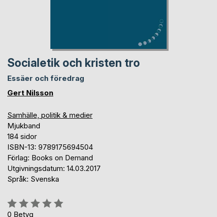
Socialetik och kristen tro
Essäer och föredrag
Gert Nilsson
Samhälle, politik & medier
Mjukband
184 sidor
ISBN-13: 9789175694504
Förlag: Books on Demand
Utgivningsdatum: 14.03.2017
Språk: Svenska
Betyg::
0%
0
Betyg