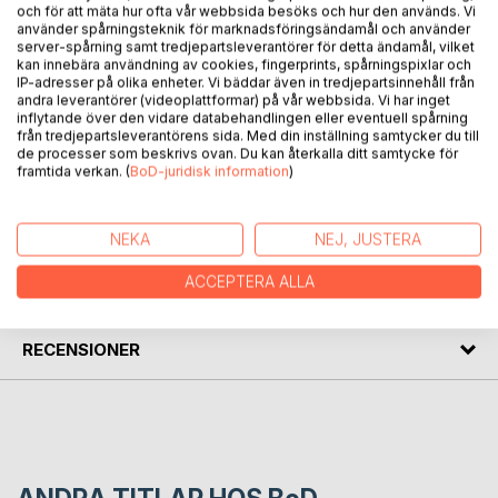
BESKRIVNING
och för att mäta hur ofta vår webbsida besöks och hur den används. Vi
använder spårningsteknik för marknadsföringsändamål och använder
server-spårning samt tredjepartsleverantörer för detta ändamål, vilket
kan innebära användning av cookies, fingerprints, spårningspixlar och
Boken tar upp aktuella socialetiska problem i deras relation
IP-adresser på olika enheter. Vi bäddar även in tredjepartsinnehåll från
till kristen tro. Författaren förespråkar en humant grundad
andra leverantörer (videoplattformar) på vår webbsida. Vi har inget
inflytande över den vidare databehandlingen eller eventuell spårning
etik men menar att Bibeln och den kristna tron har
från tredjepartsleverantörens sida. Med din inställning samtycker du till
värdefulla impulser att ge när det gäller etiken kring olika
de processer som beskrivs ovan. Du kan återkalla ditt samtycke för
samhällsfrågor.
framtida verkan. (
BoD-juridisk information
)
FÖRFATTARE
NEKA
NEJ, JUSTERA
ACCEPTERA ALLA
KOMMENTARER I PRESSEN
RECENSIONER