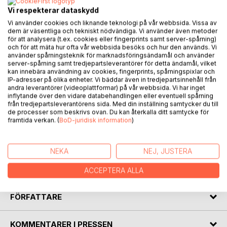
Vi respekterar dataskydd
BESKRIVNING
Vi använder cookies och liknande teknologi på vår webbsida. Vissa av
dem är väsentliga och tekniskt nödvändiga. Vi använder även metoder
för att analysera (t.ex. cookies eller fingerprints samt server-spårning)
och för att mäta hur ofta vår webbsida besöks och hur den används. Vi
Denna bok är en ovärderlig resurs för elever i högstadiet
använder spårningsteknik för marknadsföringsändamål och använder
(åk 7&9) som studerar kemi och biologi. Här finner du
server-spårning samt tredjepartsleverantörer för detta ändamål, vilket
genomtänkta instuderingsfrågor som hjälper dig att snabbt
kan innebära användning av cookies, fingerprints, spårningspixlar och
IP-adresser på olika enheter. Vi bäddar även in tredjepartsinnehåll från
förstå och repetera viktiga begrepp , perfekt om du har ont
andra leverantörer (videoplattformar) på vår webbsida. Vi har inget
om tid eller vill testa dina kunskaper inför prov och
inflytande över den vidare databehandlingen eller eventuell spårning
uppgifter.
från tredjepartsleverantörens sida. Med din inställning samtycker du till
de processer som beskrivs ovan. Du kan återkalla ditt samtycke för
framtida verkan. (
BoD-juridisk information
)
Frågorna täcker allt från grundläggande fakta till mer
djupgående resonemang, vilket gör boken till ett effektivt
verktyg för både självstudier och klassrumsarbete. Om du
NEKA
NEJ, JUSTERA
inte hunnit läsa hela läroboken, är denna samling frågor din
genväg till att ändå få koll på det viktigaste!
ACCEPTERA ALLA
FÖRFATTARE
KOMMENTARER I PRESSEN