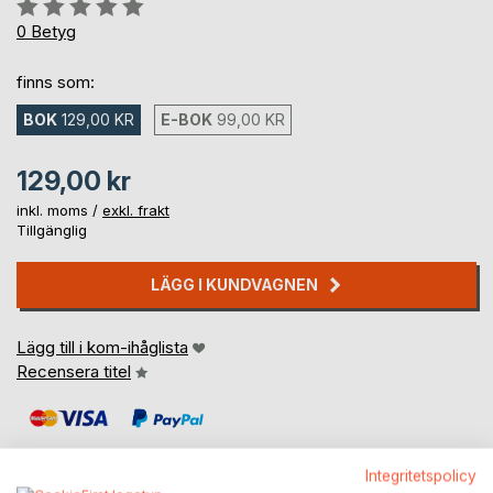
Betyg::
0%
0
Betyg
finns som:
BOK
129,00 KR
E-BOK
99,00 KR
129,00 kr
inkl. moms /
exkl. frakt
Tillgänglig
LÄGG I KUNDVAGNEN
Lägg till i kom-ihåglista
Recensera titel
Integritetspolicy