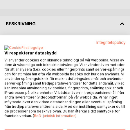
BESKRIVNING
Boken ger en sammanställning av familjen Gustafssons
Integritetspolicy
släkt på min moder Ingegerd Johanssons (gift Gustafsson)
sida.
Vi respekterar dataskydd
Vi använder cookies och liknande teknologi på vår webbsida. Vissa av
Människorna i boken har mestadels levt som drängar,
dem är väsentliga och tekniskt nödvändiga. Vi använder även metoder
för att analysera (t.ex. cookies eller fingerprints samt server-spårning)
statare och pigor i Östergötland och då framför allt kring
och för att mäta hur ofta vår webbsida besöks och hur den används. Vi
Drothems, S:t Laurentii och Västra Husby församlingar i
använder spårningsteknik för marknadsföringsändamål och använder
Söderköping samt i Norrköpings församlingar. Även en del
server-spårning samt tredjepartsleverantörer för detta ändamål, vilket
kan innebära användning av cookies, fingerprints, spårningspixlar och
soldater såsom Livgrenadjärer och Ryttare förekommer.
IP-adresser på olika enheter. Vi bäddar även in tredjepartsinnehåll från
andra leverantörer (videoplattformar) på vår webbsida. Vi har inget
Släktboken spänner över tolv generationer från Ingegerds
inflytande över den vidare databehandlingen eller eventuell spårning
från tredjepartsleverantörens sida. Med din inställning samtycker du till
födelse och bakåt till mitten av 1500-talet. Uppgifter och
de processer som beskrivs ovan. Du kan återkalla ditt samtycke för
information i boken är inhämtad genom traditionell
framtida verkan. (
BoD-juridisk information
)
släktforskning i församlingarnas kyrkböcker. En emigrant
finns med i släktboken som medfört resor till New York för