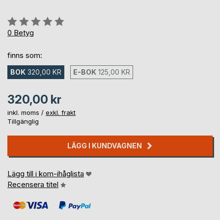
Betyg::
0%
0
Betyg
finns som:
BOK
320,00 KR
E-BOK
125,00 KR
320,00 kr
inkl. moms /
exkl. frakt
Tillgänglig
LÄGG I KUNDVAGNEN
Lägg till i kom-ihåglista
Recensera titel