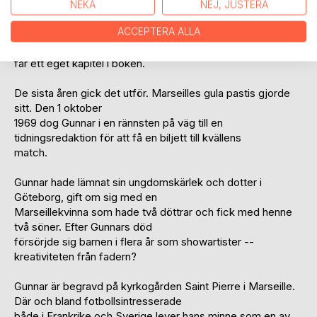
NEKA
NEJ, JUSTERA
Efter Marseille, spel i sydfranska klubbar. Till sist tränare i
ACCEPTERA ALLA
IFK Arvika. När den unge Roger
Magnusson kom till OM 1968 blev Gunnar hans tolk. Roger
får ett eget kapitel i boken.
De sista åren gick det utför. Marseilles gula pastis gjorde
sitt. Den 1 oktober
1969 dog Gunnar i en rännsten på väg till en
tidningsredaktion för att få en biljett till kvällens
match.
Gunnar hade lämnat sin ungdomskärlek och dotter i
Göteborg, gift om sig med en
Marseillekvinna som hade två döttrar och fick med henne
två söner. Efter Gunnars död
försörjde sig barnen i flera år som showartister --
kreativiteten från fadern?
Gunnar är begravd på kyrkogården Saint Pierre i Marseille.
Där och bland fotbollsintresserade
både i Frankrike och Sverige lever hans minne som en av