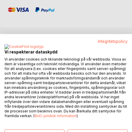
Integritetspolicy
BESKRIVNING
Vi respekterar dataskydd
Säffle-Gunnar Andersson, föga känd, men en av fotbollens
Vi använder cookies och liknande teknologi på vår webbsida. Vissa av
dem är väsentliga och tekniskt nödvändiga. Vi använder även metoder
stora. Född i Säffle 1928, via IFK
för att analysera (t.ex. cookies eller fingerprints samt server-spårning)
Åmål till IFK Göteborg. Under 1950-talet Olympique de
och för att mäta hur ofta vår webbsida besöks och hur den används. Vi
Marseilles räddare.
använder spårningsteknik för marknadsföringsändamål och använder
server-spårning samt tredjepartsleverantörer för detta ändamål, vilket
kan innebära användning av cookies, fingerprints, spårningspixlar och
Gunnar gjorde redan i sin första match två mål för OM på
IP-adresser på olika enheter. Vi bäddar även in tredjepartsinnehåll från
gästande Hälsingborgs IF med
andra leverantörer (videoplattformar) på vår webbsida. Vi har inget
inflytande över den vidare databehandlingen eller eventuell spårning
Rio-Kalle Svensson i målet. Han hade målrekord i franska
från tredjepartsleverantörens sida. Med din inställning samtycker du till
ligan och var störste målgörare i OM ända till 1958.
de processer som beskrivs ovan. Du kan återkalla ditt samtycke för
Sammanlagt 194 mål, än idag bäst i OM:s historia. Han
framtida verkan. (
BoD-juridisk information
)
hyllades på stan, ett glas på en bar.
Han var le Cannonier!