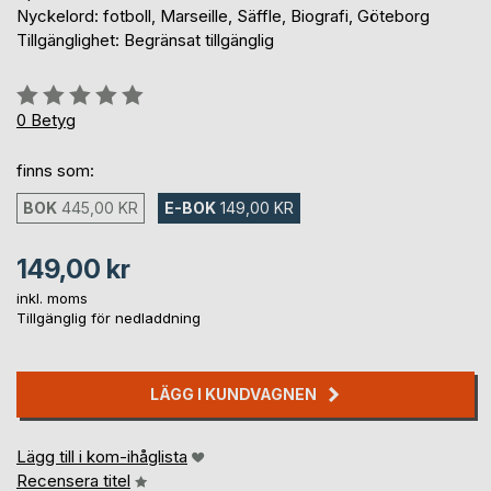
Nyckelord: fotboll, Marseille, Säffle, Biografi, Göteborg
Tillgänglighet: Begränsat tillgänglig
Betyg::
0%
0
Betyg
finns som:
BOK
445,00 KR
E-BOK
149,00 KR
149,00 kr
inkl. moms
Tillgänglig för nedladdning
LÄGG I KUNDVAGNEN
Lägg till i kom-ihåglista
Recensera titel