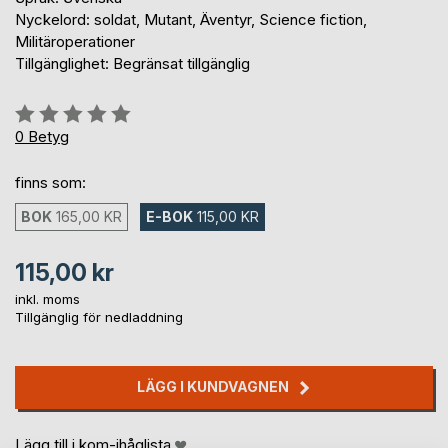
Nyckelord: soldat, Mutant, Äventyr, Science fiction,
Militäroperationer
Tillgänglighet: Begränsat tillgänglig
Betyg::
0%
0
Betyg
finns som:
BOK
165,00 KR
E-BOK
115,00 KR
115,00 kr
inkl. moms
Tillgänglig för nedladdning
LÄGG I KUNDVAGNEN
Lägg till i kom-ihåglista