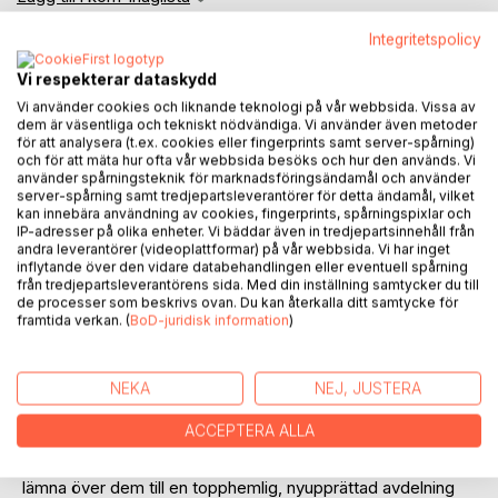
Recensera titel
Integritetspolicy
Vi respekterar dataskydd
Vi använder cookies och liknande teknologi på vår webbsida. Vissa av
dem är väsentliga och tekniskt nödvändiga. Vi använder även metoder
för att analysera (t.ex. cookies eller fingerprints samt server-spårning)
och för att mäta hur ofta vår webbsida besöks och hur den används. Vi
använder spårningsteknik för marknadsföringsändamål och använder
BESKRIVNING
server-spårning samt tredjepartsleverantörer för detta ändamål, vilket
kan innebära användning av cookies, fingerprints, spårningspixlar och
IP-adresser på olika enheter. Vi bäddar även in tredjepartsinnehåll från
andra leverantörer (videoplattformar) på vår webbsida. Vi har inget
Efter att framgångsrikt ha lyckats förstöra det globala
inflytande över den vidare databehandlingen eller eventuell spårning
vapenföretaget VT Industries i Norrlands djupa skogar och
från tredjepartsleverantörens sida. Med din inställning samtycker du till
därefter precis undkommit Edward Kellers efterföljande
de processer som beskrivs ovan. Du kan återkalla ditt samtycke för
framtida verkan. (
BoD-juridisk information
)
hämndaktion, lever nu Yuri och de andra ungdomarna
separerade från varandra med de hotfulla skuggorna från
deras förflutna, ständigt hängande över sig. Samtidigt
NEKA
NEJ, JUSTERA
anlitas ytterligare ett nytt hot i form av
specialförbandsoperatören Josef Claesson som får i
ACCEPTERA ALLA
uppdrag att i hemlighet jaga rätt på kvarlevorna från det
förfallna VT Industries och de förädlade ungdomarna och
lämna över dem till en topphemlig, nyupprättad avdelning