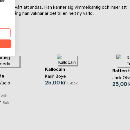
ler
ör det svårt att andas. Han känner sig vimmelkantig och inser att
. Nästa gång han vaknar är det till en helt ny värld.
oD
Kallocain
Rätten t
da
Karin Boye
Jack Ols
25,00 kr
 Vuolo
E-bok
25,00 
-bok
r
Bok