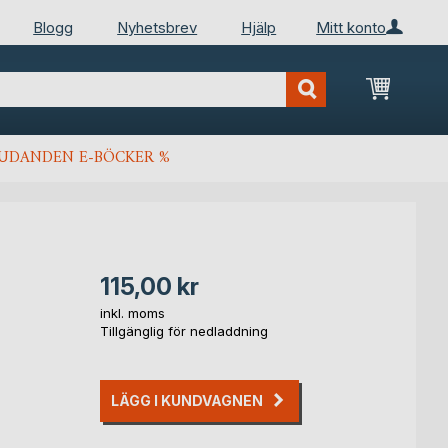
Blogg
Nyhetsbrev
Hjälp
Mitt konto
Min kun
JUDANDEN E-BÖCKER %
115,00 kr
inkl. moms
Tillgänglig för nedladdning
LÄGG I KUNDVAGNEN