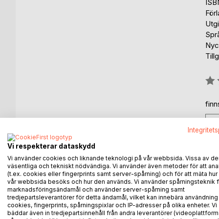
ISB
För
Utgi
Spr
Nyck
Till
Bety
0%
fin
Integritet
Vi respekterar dataskydd
Vi använder cookies och liknande teknologi på vår webbsida. Vissa av de
BESKRIVNING
FÖRFATTARE
KOMMEN
väsentliga och tekniskt nödvändiga. Vi använder även metoder för att ana
(t.ex. cookies eller fingerprints samt server-spårning) och för att mäta hur
vår webbsida besöks och hur den används. Vi använder spårningsteknik f
En ung man vaknar upp i ett brinnande passagerarpl
marknadsföringsändamål och använder server-spårning samt
tredjepartsleverantörer för detta ändamål, vilket kan innebära användning
upptäckt. Han är oförmögen att röra sig. Han försök
cookies, fingerprints, spårningspixlar och IP-adresser på olika enheter. Vi
hans medpassagerare? Hur hamnade han här?
bäddar även in tredjepartsinnehåll från andra leverantörer (videoplattform