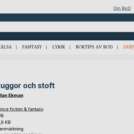
Om BoD
HÄLSA
FANTASY
LYRIK
BOKTIPS AV BOD
ERB
uggor och stoft
llan Ekman
nce fiction & fantasy
UB
,9 KB
tenmärkning