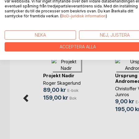
vår webbsida. Vi har inget inflytande över den vidare databehandlingen el
eventuell spårning från tredjepartsleverantörens sida. Med din inställning
Det fräser och sprakar. Svart rök väller fram och g
samtycker du till de processer som beskrivs ovan. Du kan återkalla ditt
det är slut ... allt är slut. Han har rätt men ändå fel
samtycke för framtida verkan. (
BoD-juridisk information
)
NEKA
NEJ, JUSTERA
ANDRA TITLAR HOS
B
ACCEPTERA ALLA
ne
Projekt Nadir
Ursprung
Androme
son
Roger Skagerlund
Christoffer
89,00 kr
-bok
E-bok
Junros
159,00 kr
Bok
Bok
9,00 kr
E
195,00 k