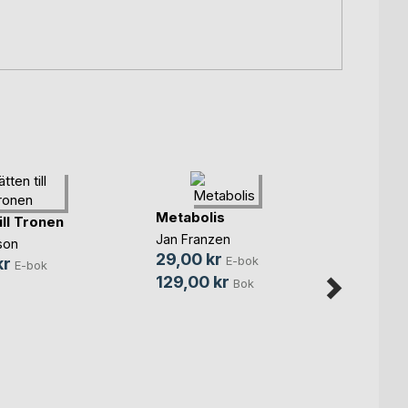
Metabolis
Kacke
ill Tronen
Jan Franzen
Ingrid
son
29,00 kr
15,00
E-bok
kr
E-bok
129,00 kr
100,
Bok