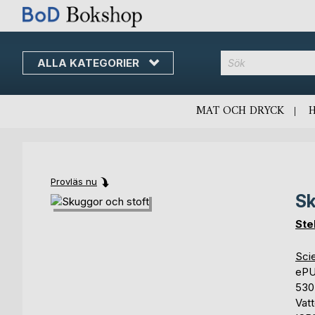
ALLA KATEGORIER
MAT OCH DRYCK
Provläs nu
Sk
Skip
Skip
to
to
Ste
the
the
end
beginning
Scie
of
of
eP
the
the
530
images
images
Vat
gallery
gallery