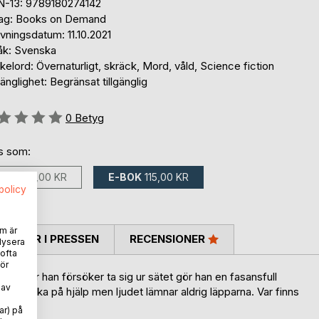
N-13: 9789180274142
lag: Books on Demand
vningsdatum: 11.10.2021
åk: Svenska
elord: Övernaturligt, skräck, Mord, våld, Science fiction
gänglighet: Begränsat tillgänglig
g::
0
Betyg
ns som:
BOK
165,00 KR
E-BOK
115,00 KR
spolicy
m är
TARER I PRESSEN
RECENSIONER
lysera
 ofta
ör
an. När han försöker ta sig ur sätet gör han en fasansfull
 av
er skrika på hjälp men ljudet lämnar aldrig läpparna. Var finns
ar) på