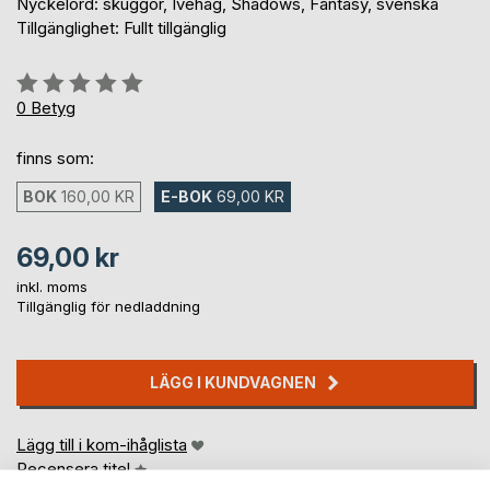
Nyckelord: skuggor, Ivehag, Shadows, Fantasy, svenska
Tillgänglighet: Fullt tillgänglig
Betyg::
0%
0
Betyg
finns som:
BOK
160,00 KR
E-BOK
69,00 KR
69,00 kr
inkl. moms
Tillgänglig för nedladdning
LÄGG I KUNDVAGNEN
Lägg till i kom-ihåglista
Recensera titel