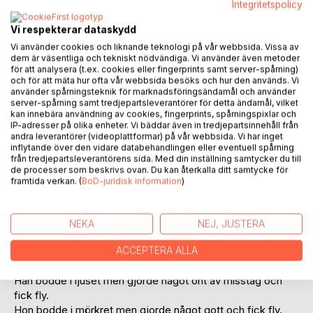
Integritetspolicy
Vi respekterar dataskydd
Vi använder cookies och liknande teknologi på vår webbsida. Vissa av
dem är väsentliga och tekniskt nödvändiga. Vi använder även metoder
för att analysera (t.ex. cookies eller fingerprints samt server-spårning)
och för att mäta hur ofta vår webbsida besöks och hur den används. Vi
använder spårningsteknik för marknadsföringsändamål och använder
BESKRIVNING
server-spårning samt tredjepartsleverantörer för detta ändamål, vilket
kan innebära användning av cookies, fingerprints, spårningspixlar och
IP-adresser på olika enheter. Vi bäddar även in tredjepartsinnehåll från
Den här boken skrevs i tre delar som alla är med i denna
andra leverantörer (videoplattformar) på vår webbsida. Vi har inget
samlingspocket, nu för första gången på Svenska.
inflytande över den vidare databehandlingen eller eventuell spårning
från tredjepartsleverantörens sida. Med din inställning samtycker du till
de processer som beskrivs ovan. Du kan återkalla ditt samtycke för
Del 1
framtida verkan. (
BoD-juridisk information
)
Möt Simone, en äventyrlig och orädd flicka i en liten stad
på 1700talets brittiska ö,
och möt... hennes egen skugga som visar henne en värld
NEKA
NEJ, JUSTERA
av nya möjligheter i: Skuggor.
ACCEPTERA ALLA
Del 2
Han bodde i ljuset men gjorde något ont av misstag och
fick fly.
Hon bodde i mörkret men gjorde något gott och fick fly.