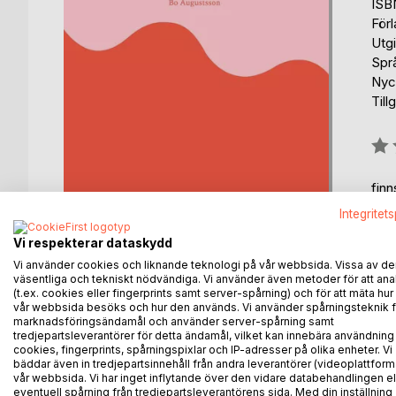
ISB
För
Utg
Spr
Nyc
Till
Bety
0%
fin
Integritet
Vi respekterar dataskydd
Vi använder cookies och liknande teknologi på vår webbsida. Vissa av de
väsentliga och tekniskt nödvändiga. Vi använder även metoder för att ana
(t.ex. cookies eller fingerprints samt server-spårning) och för att mäta hur
vår webbsida besöks och hur den används. Vi använder spårningsteknik f
BESKRIVNING
FÖRFATTARE
KOMMEN
marknadsföringsändamål och använder server-spårning samt
tredjepartsleverantörer för detta ändamål, vilket kan innebära användning
cookies, fingerprints, spårningspixlar och IP-adresser på olika enheter. Vi
Innehållet i den här boken är ett axplock av möjliga
bäddar även in tredjepartsinnehåll från andra leverantörer (videoplattform
sanning men med ett visst mått av sannolikhet.
vår webbsida. Vi har inget inflytande över den vidare databehandlingen el
eventuell spårning från tredjepartsleverantörens sida. Med din inställning