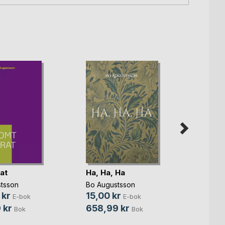
at
Ha, Ha, Ha
Artifi
tsson
Bo Augustsson
Bo Aug
 kr
15,00 kr
15,00
E-bok
E-bok
 kr
658,99 kr
679,
Bok
Bok