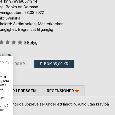
N-13: 9789180571944
lag: Books on Demand
ivningsdatum: 23.08.2022
åk: Svenska
kelord: Skränfocken, Mästerkocken
gänglighet: Begränsat tillgänglig
g::
0
Betyg
ns som:
spolicy
BOK
350,00 KR
E-BOK
35,00 KR
m är
lysera
 ofta
ör
TARER I PRESSEN
RECENSIONER
 av
 och omöjliga upplevelser under ett långt liv. Alltid utan krav på
ar) på
ler