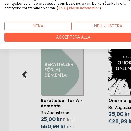
samtycker du till de processer som beskrivs ovan. Du kan återkalla ditt
samtycke för framtida verkan. (
BoD-juridisk information
)
ANDRA TITLAR HOS
B
NEKA
NEJ, JUSTERA
ACCEPTERA ALLA
Berättelser för AI-
Onormal 
dementa
 var som
Bo Augusts
Bo Augustsson
25,00 kr
25,00 kr
E-bok
n
428,99 k
560,99 kr
bok
Bok