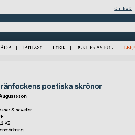
Om BoD
HÄLSA
FANTASY
LYRIK
BOKTIPS AV BOD
ERB
ränfockens poetiska skrönor
Augustsson
aner & noveller
UB
,2 KB
tenmärkning