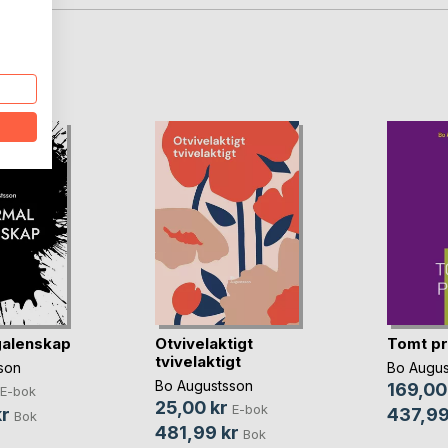
oD
galenskap
Otvivelaktigt
Tomt pr
tvivelaktigt
son
Bo Augus
Bo Augustsson
169,00
E-bok
25,00 kr
E-bok
r
437,99
Bok
481,99 kr
Bok