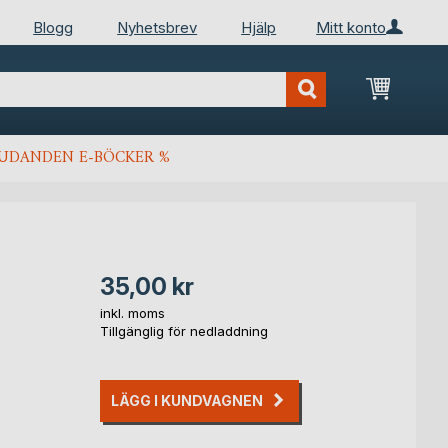
Blogg
Nyhetsbrev
Hjälp
Mitt konto
Min kun
JUDANDEN E-BÖCKER %
35,00 kr
inkl. moms
Tillgänglig för nedladdning
LÄGG I KUNDVAGNEN