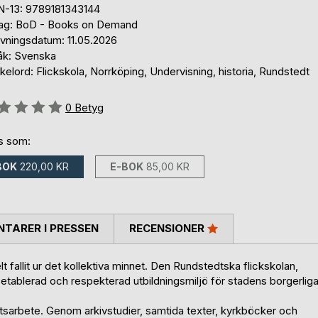
N-13: 9789181343144
lag: BoD - Books on Demand
ivningsdatum: 11.05.2026
åk: Svenska
elord: Flickskola, Norrköping, Undervisning, historia, Rundstedt
g::
0
Betyg
ns som:
BOK
220,00 KR
E-BOK
85,00 KR
TARER I PRESSEN
RECENSIONER
t fallit ur det kollektiva minnet. Den Rundstedtska flickskolan,
 etablerad och respekterad utbildningsmiljö för stadens borgerlig
tsarbete. Genom arkivstudier, samtida texter, kyrkböcker och