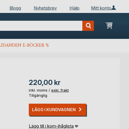
Blogg
Nyhetsbrev
Hjälp
Mitt konto
Min kun
JUDANDEN E-BÖCKER %
220,00 kr
inkl. moms /
exkl. frakt
Tillgänglig
LÄGG I KUNDVAGNEN
Lägg till i kom-ihåglista