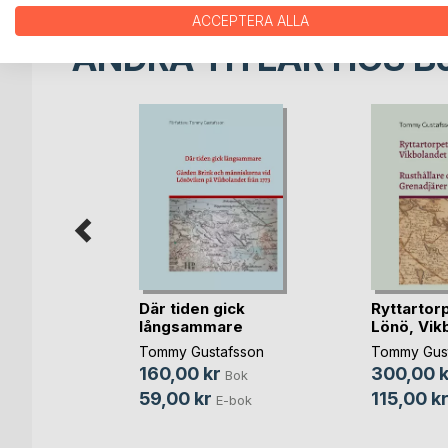
ACCEPTERA ALLA
ANDRA TITLAR HOS
B
Där tiden gick
Ryttartorp
ring
långsammare
Lönö, Vikbo
nssen
,
Tommy Gustafsson
Tommy Gus
 ...
160,00 kr
300,00 k
Bok
Bok
59,00 kr
115,00 k
E-bok