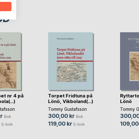
oD
et nr 4 på
Torpet Fridtuna på
Ryttarto
la(...)
Lönö, Vikboland(...)
Lönö
tafsson
Tommy Gustafsson
Tommy G
r
300,00 kr
300,00
Bok
Bok
r
119,00 kr
109,00
E-bok
E-bok