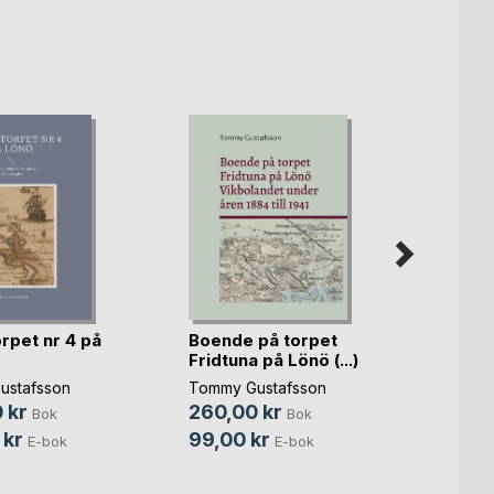
rpet nr 4 på
Boende på torpet
Lönö 
Fridtuna på Lönö (...)
Vikbo
ustafsson
Tommy Gustafsson
Tommy
 kr
260,00 kr
300,
Bok
Bok
 kr
99,00 kr
119,0
E-bok
E-bok