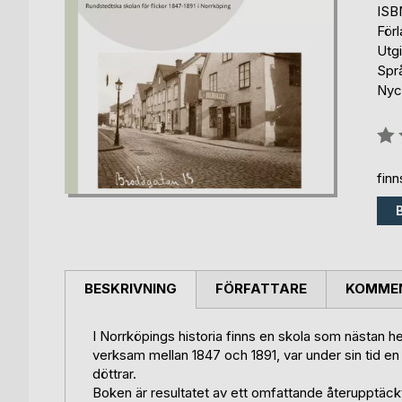
ISB
För
Utg
Spr
Nyck
Bety
0%
fin
BESKRIVNING
FÖRFATTARE
KOMMEN
I Norrköpings historia finns en skola som nästan hel
verksam mellan 1847 och 1891, var under sin tid en
döttrar.
Boken är resultatet av ett omfattande återupptäck