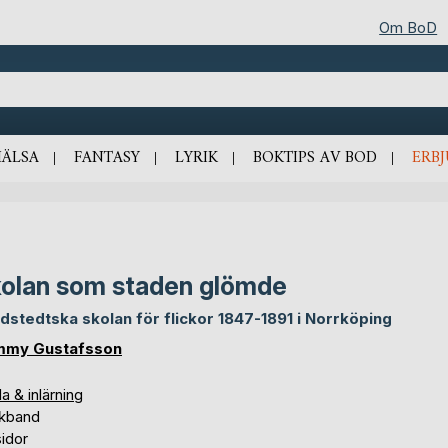
Om BoD
HÄLSA
FANTASY
LYRIK
BOKTIPS AV BOD
ERB
olan som staden glömde
dstedtska skolan för flickor 1847-1891 i Norrköping
mmy Gustafsson
a & inlärning
kband
sidor