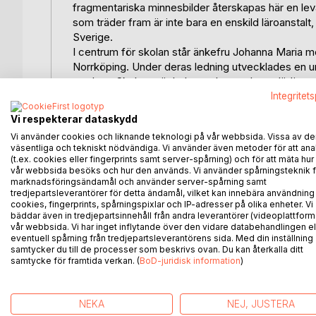
fragmentariska minnesbilder återskapas här en lev
som träder fram är inte bara en enskild läroanstalt,
Sverige.
I centrum för skolan står änkefru Johanna Maria me
Norrköping. Under deras ledning utvecklades en u
modern. Skolan präglades av lugn, arbetsglädje o
Samtidigt belyser boken de tydliga samhällsgräns
Integritet
var tillgänglig för ett fåtal, flickor ur stadens me
Vi respekterar dataskydd
utsträckning saknade motsvarande möjligheter, tro
Vi använder cookies och liknande teknologi på vår webbsida. Vissa av de
skildringen också en berättelse om klass, kön och ti
väsentliga och tekniskt nödvändiga. Vi använder även metoder för att ana
Boken rör sig mellan det nära och det övergripan
(t.ex. cookies eller fingerprints samt server-spårning) och för att mäta hur
språkövningarna, högläsningen och de långa skolda
vår webbsida besöks och hur den används. Vi använder spårningsteknik f
marknadsföringsändamål och använder server-spårning samt
Norrköping, utbildningens förändring.
tredjepartsleverantörer för detta ändamål, vilket kan innebära användning
Detta är inte en nostalgisk hyllning till en svunn
cookies, fingerprints, spårningspixlar och IP-adresser på olika enheter. Vi
möjligheterna och begränsningarna, bildningens id
bäddar även in tredjepartsinnehåll från andra leverantörer (videoplattform
vår webbsida. Vi har inget inflytande över den vidare databehandlingen el
Skolan som staden glömde - Berättelsen om en priva
eventuell spårning från tredjepartsleverantörens sida. Med din inställning
med bredare bäring. Den riktar sig till läsare med in
samtycker du till de processer som beskrivs ovan. Du kan återkalla ditt
och 1800-talets samhällsutveckling, men också til
samtycke för framtida verkan. (
BoD-juridisk information
)
Genom att återföra denna skola till historien ges in
förståelse av hur utbildning, klass och kön formad
NEKA
NEJ, JUSTERA