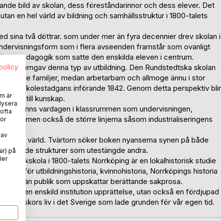
ande bild av skolan, dess föreståndarinnor och dess elever. Det
 utan en hel värld av bildning och samhällsstruktur i 1800-talets
d sina två döttrar. som under mer än fyra decennier drev skolan i
ndervisningsform som i flera avseenden framstår som ovanligt
ch en pedagogik som satte den enskilda eleven i centrum.
er som omgav denna typ av utbildning. Den Rundstedtska skolan
spolicy
r välbärgade familjer, medan arbetarbarn och allmoge ännu i stor
ts folkskolestadgans införande 1842. Genom detta perspektiv blir
m är
llgång till kunskap.
lysera
de. Här finns vardagen i klassrummen som undervisningen,
 ofta
garna, men också de större linjerna såsom industrialiseringens
ör
 av
en borgerlig värld. Tvärtom söker boken nyanserna synen på både
eal och de strukturer som utestängde andra.
ar) på
ler
t flickskola i 1800-talets Norrköping är en lokalhistorisk studie
tresse för utbildningshistoria, kvinnohistoria, Norrköpings historia
l en allmän publik som uppskattar berättande sakprosa.
te bara en enskild institution upprättelse, utan också en fördjupad
e människors liv i det Sverige som lade grunden för vår egen tid.