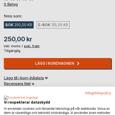
0%
0
Betyg
finns som:
BOK
250,00 KR
E-BOK
125,00 KR
250,00 kr
inkl. moms /
exkl. frakt
Tillgänglig
LÄGG I KUNDVAGNEN
Lägg till i kom-ihåglista
Recensera titel
Integritetspolicy
Vi respekterar dataskydd
Vi använder cookies och liknande teknologi på vår webbsida. Vissa av
dem är väsentliga och tekniskt nödvändiga. Vi använder även metoder