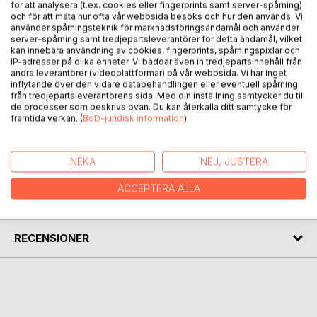
för att analysera (t.ex. cookies eller fingerprints samt server-spårning)
och för att mäta hur ofta vår webbsida besöks och hur den används. Vi
BESKRIVNING
använder spårningsteknik för marknadsföringsändamål och använder
server-spårning samt tredjepartsleverantörer för detta ändamål, vilket
kan innebära användning av cookies, fingerprints, spårningspixlar och
Denna bok utgör en del av min planerade bokutgivning om
IP-adresser på olika enheter. Vi bäddar även in tredjepartsinnehåll från
andra leverantörer (videoplattformar) på vår webbsida. Vi har inget
mina skogsfinska anor.
inflytande över den vidare databehandlingen eller eventuell spårning
Här beskrivs nybyggare i Hedmark fylke och deras
från tredjepartsleverantörens sida. Med din inställning samtycker du till
ättlingar, såsom Räisäinen, Raatikainen, Vappuinen, Mullikka,
de processer som beskrivs ovan. Du kan återkalla ditt samtycke för
framtida verkan. (
BoD-juridisk information
)
Purainen, Liitiäinen och Tossavainen.
NEKA
NEJ, JUSTERA
FÖRFATTARE
ACCEPTERA ALLA
KOMMENTARER I PRESSEN
RECENSIONER