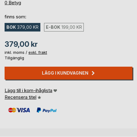
0%
0
Betyg
finns som:
BOK
379,00 KR
E-BOK
199,00 KR
379,00 kr
inkl. moms /
exkl. frakt
Tillgänglig
LÄGG I KUNDVAGNEN
Lägg till i kom-ihåglista
Recensera titel