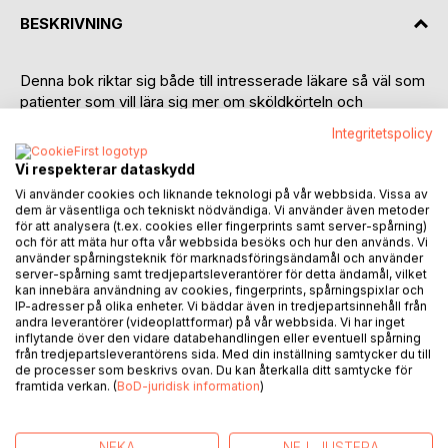
BESKRIVNING
Denna bok riktar sig både till intresserade läkare så väl som
patienter som vill lära sig mer om sköldkörteln och
orsakerna bakom sköldkörteldysfunktion. Den tar oss
Integritetspolicy
igenom en resa i kroppen och förklarar hur sköldkörteln
fungerar och samverkar med olika organ. Den ger också
Vi respekterar dataskydd
patienten en förståelse för sin sjukdom samt kunskap och
Vi använder cookies och liknande teknologi på vår webbsida. Vissa av
viktiga verktyg för att motivera sin läkare.
dem är väsentliga och tekniskt nödvändiga. Vi använder även metoder
för att analysera (t.ex. cookies eller fingerprints samt server-spårning)
och för att mäta hur ofta vår webbsida besöks och hur den används. Vi
Boken tar dessutom upp hur nutrition, miljö och
använder spårningsteknik för marknadsföringsändamål och använder
livsstilsfaktorer påverkar sköldkörteln och binjurarnas
server-spårning samt tredjepartsleverantörer för detta ändamål, vilket
funktion.
kan innebära användning av cookies, fingerprints, spårningspixlar och
IP-adresser på olika enheter. Vi bäddar även in tredjepartsinnehåll från
andra leverantörer (videoplattformar) på vår webbsida. Vi har inget
Dr. Azin Sandbergs långa erfarenhet av behandling av
inflytande över den vidare databehandlingen eller eventuell spårning
sköldkörtelsjukdomar presenteras på ett lätt sätt
från tredjepartsleverantörens sida. Med din inställning samtycker du till
de processer som beskrivs ovan. Du kan återkalla ditt samtycke för
tillsammans med lärorika patientfall. Här presenteras även
framtida verkan. (
BoD-juridisk information
)
de senaste behandlingsmetoderna och publicerade studier
inom området.
NEKA
NEJ, JUSTERA