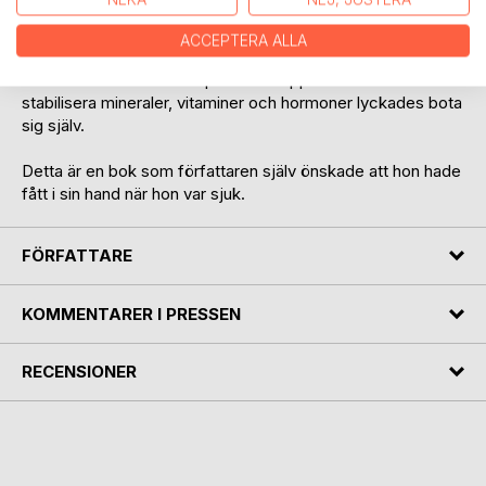
I boken berättar även författaren om hennes egen
sköldkörtelsjukdom och resa genom det svenska
ACCEPTERA ALLA
vårdsystemet. Hur hon genom att kombinera klassisk
skolmedicin med kunskapen om kroppens behov av att
stabilisera mineraler, vitaminer och hormoner lyckades bota
sig själv.
Detta är en bok som författaren själv önskade att hon hade
fått i sin hand när hon var sjuk.
FÖRFATTARE
KOMMENTARER I PRESSEN
RECENSIONER