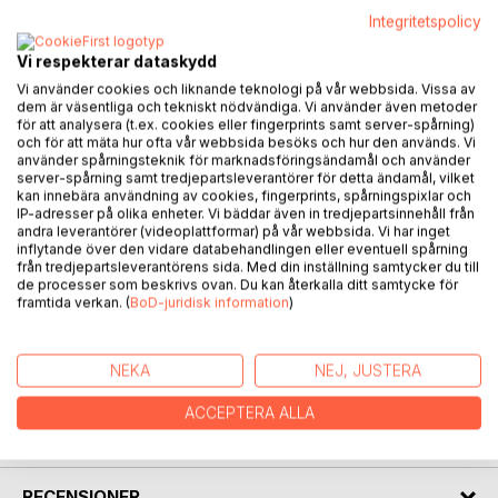
fromhetskravene er strenge. Sol blir født inn i dette
Integritetspolicy
gjennom foreldrenes tilknytning til den pietistiske
bevegelsen, i en tid der hverdagen er preget av skyggene
Vi respekterar dataskydd
etter krigens brent jords taktikk og morens sviktende
Vi använder cookies och liknande teknologi på vår webbsida. Vissa av
psykiske helse.
dem är väsentliga och tekniskt nödvändiga. Vi använder även metoder
för att analysera (t.ex. cookies eller fingerprints samt server-spårning)
och för att mäta hur ofta vår webbsida besöks och hur den används. Vi
Hvordan håndterer Sol å bli sendt bort som syv­åring for å
använder spårningsteknik för marknadsföringsändamål och använder
gjennomføre grunnskolen?
server-spårning samt tredjepartsleverantörer för detta ändamål, vilket
kan innebära användning av cookies, fingerprints, spårningspixlar och
IP-adresser på olika enheter. Vi bäddar även in tredjepartsinnehåll från
Hva gjør impulser fra storsamfunnet med henne som
andra leverantörer (videoplattformar) på vår webbsida. Vi har inget
umoden tenåring, der ikke alt er forenlig med kristen
inflytande över den vidare databehandlingen eller eventuell spårning
oppdragelse? Hvilket liv får et oppvakt barn med ubesvarte
från tredjepartsleverantörens sida. Med din inställning samtycker du till
de processer som beskrivs ovan. Du kan återkalla ditt samtycke för
ekstensielle spørsmål, uro for å trå feil, og redsel for å
framtida verkan. (
BoD-juridisk information
)
trigge morens sykdom?
NEKA
NEJ, JUSTERA
FÖRFATTARE
ACCEPTERA ALLA
KOMMENTARER I PRESSEN
RECENSIONER