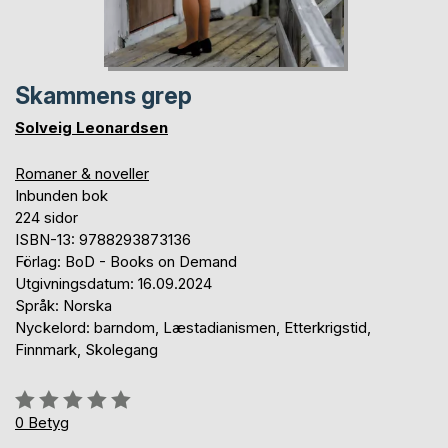
Skammens grep
Solveig Leonardsen
Romaner & noveller
Inbunden bok
224 sidor
ISBN-13: 9788293873136
Förlag: BoD - Books on Demand
Utgivningsdatum: 16.09.2024
Språk: Norska
Nyckelord: barndom, Læstadianismen, Etterkrigstid,
Finnmark, Skolegang
Betyg::
0%
0
Betyg