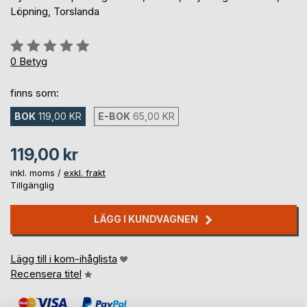
Löpning, Torslanda
Betyg::
0%
0
Betyg
finns som:
BOK
119,00 KR
E-BOK
65,00 KR
119,00 kr
inkl. moms /
exkl. frakt
Tillgänglig
LÄGG I KUNDVAGNEN
Lägg till i kom-ihåglista
Recensera titel