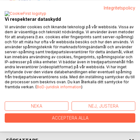
Integritetspolicy
Vi respekterar dataskydd
Vi använder cookies och liknande teknologi på vår webbsida. Vissa av
dem är väsentliga och tekniskt nödvändiga. Vi använder även metoder
BESKRIVNING
för att analysera (t.ex. cookies eller fingerprints samt server-spårning)
och för att mäta hur ofta vår webbsida besöks och hur den används. Vi
använder spårningsteknik för marknadsföringsändamål och använder
Sista stegen, en spänningsroman om människors dolda
server-spårning samt tredjepartsleverantörer för detta ändamål, vilket
sidor och att allt inte är som det ser ut
kan innebära användning av cookies, fingerprints, spårningspixlar och
IP-adresser på olika enheter. Vi bäddar även in tredjepartsinnehåll från
andra leverantörer (videoplattformar) på vår webbsida. Vi har inget
Jessica och Magnus lever ett stillsamt liv tillsammans, tills
inflytande över den vidare databehandlingen eller eventuell spårning
allt plötsligt rämnar och de var för sig kastas in i ett
från tredjepartsleverantörens sida. Med din inställning samtycker du till
de processer som beskrivs ovan. Du kan återkalla ditt samtycke för
psykologiskt drama. Magnus position som chef hotas, och
framtida verkan. (
BoD-juridisk information
)
han sjunker allt djupare in i ett mörker han inte förstår.
Samtidigt får Jessica oroliga samtal från sin bästa vän och
mystiken tätnar. Snart dras hon oundvikligen in i något hon
NEKA
NEJ, JUSTERA
aldrig kunnat föreställa sig, en värld där människors
mörkaste sidor avslöjas och där ingenting är som det
ACCEPTERA ALLA
verkar.