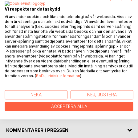
Vi respekterar dataskydd
BESKRIVNING
Vi använder cookies och liknande teknologi på vår webbsida. Vissa av
dem är väsentliga och tekniskt nödvändiga. Vi använder även metoder
för att analysera (t.ex. cookies eller fingerprints samt server-spårning)
När klimatförändringarna gick alltför långt och katastrofen
och för att mäta hur ofta vår webbsida besöks och hur den används. Vi
använder spårningsteknik för marknadsföringsändamål och använder
var ett faktum frös jorden. I Europa skapades ett samhälle
server-spårning samt tredjepartsleverantörer för detta ändamål, vilket
utifrån den romerska republiken men föll snart samman till
kan innebära användning av cookies, fingerprints, spårningspixlar och
endast ett fåtal provinser kvar.
IP-adresser på olika enheter. Vi bäddar även in tredjepartsinnehåll från
andra leverantörer (videoplattformar) på vår webbsida. Vi har inget
Legenden om ett mytomspunnet vapen som skulle kunna
inflytande över den vidare databehandlingen eller eventuell spårning
förändra maktbalansen mellan provinserna tar fart och flera
från tredjepartsleverantörens sida. Med din inställning samtycker du till
aktörer påbörjar sitt sökande.
de processer som beskrivs ovan. Du kan återkalla ditt samtycke för
framtida verkan. (
BoD-juridisk information
)
I centrum står ett flertal personer från samtliga provinser
vars liv blir påverkade av allt som händer. En berättelse där
ett väldigt fåtal personer är lyckliga och som mitt i allt kaos
NEKA
NEJ, JUSTERA
försöker finna sin egna väg mot sin egna lycka.
ACCEPTERA ALLA
FÖRFATTARE
KOMMENTARER I PRESSEN