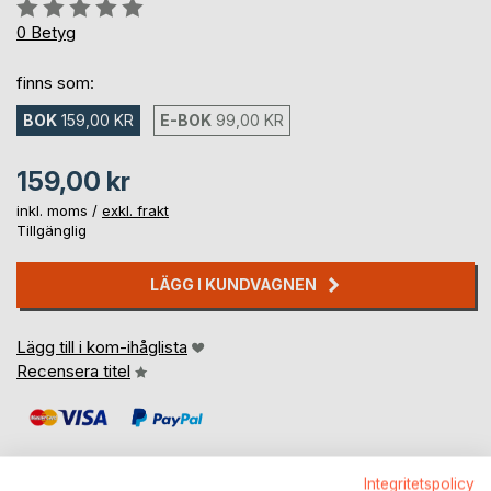
Betyg::
0%
0
Betyg
finns som:
BOK
159,00 KR
E-BOK
99,00 KR
159,00 kr
inkl. moms /
exkl. frakt
Tillgänglig
LÄGG I KUNDVAGNEN
Lägg till i kom-ihåglista
Recensera titel
Integritetspolicy