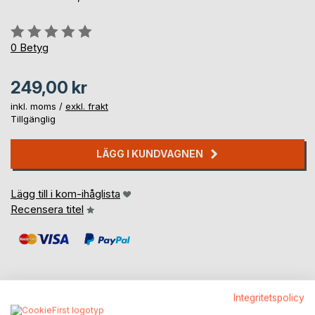
Betyg::
0%
0
Betyg
249,00 kr
inkl. moms /
exkl. frakt
Tillgänglig
LÄGG I KUNDVAGNEN
Lägg till i kom-ihåglista
Recensera titel
Integritetspolicy