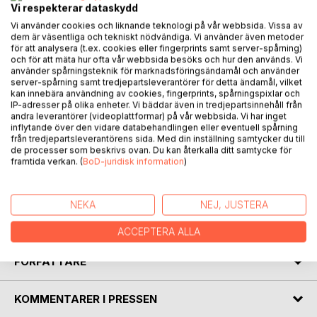
BESKRIVNING
Vi respekterar dataskydd
Vi använder cookies och liknande teknologi på vår webbsida. Vissa av
dem är väsentliga och tekniskt nödvändiga. Vi använder även metoder
Välkommen till homeopatins läkekonst!
för att analysera (t.ex. cookies eller fingerprints samt server-spårning)
Andra upplagan, tryck i gråskala
och för att mäta hur ofta vår webbsida besöks och hur den används. Vi
använder spårningsteknik för marknadsföringsändamål och använder
server-spårning samt tredjepartsleverantörer för detta ändamål, vilket
I den här boken får du lära dig hur du själv kan behandla
kan innebära användning av cookies, fingerprints, spårningspixlar och
olika åkommor och besvär med hjälp av homeopatiska och
IP-adresser på olika enheter. Vi bäddar även in tredjepartsinnehåll från
växtbaserade läkemedel i din vardag. Innehållet i boken
andra leverantörer (videoplattformar) på vår webbsida. Vi har inget
inflytande över den vidare databehandlingen eller eventuell spårning
erbjuder dig insikter om olika läkemetoder och kunskaper
från tredjepartsleverantörens sida. Med din inställning samtycker du till
om läkemedel i homeopatiska beredningar.
de processer som beskrivs ovan. Du kan återkalla ditt samtycke för
Du får också veta mer om historiska framstående
framtida verkan. (
BoD-juridisk information
)
föregångare inom homeopatin.
Boken riktar sig till läsare som är modiga och nyfikna och
NEKA
NEJ, JUSTERA
som söker djupare insikter och kunskap om den
homeopatiska läkekonsten.
ACCEPTERA ALLA
FÖRFATTARE
KOMMENTARER I PRESSEN