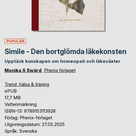
POPULÄR
Simile - Den bortglömda läkekonsten
Upptäck kunskapen om homeopati och läkeväxter
Monika S Swärd
,
Phenix förlaget
Trend, hälsa & träning
ePUB
17,7 MB
Vattenmärkning
ISBN-13: 9789153113928
Förlag: Phenix-förlaget
Utgivningsdatum: 27.05.2025
Språk: Svenska