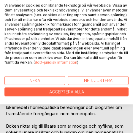
Recensera titel
Vi använder cookies och liknande teknologi på vår webbsida. Vissa av
dem är väsentliga och tekniskt nödvändiga. Vi använder även metoder
för att analysera (t.ex. cookies eller fingerprints samt server-spårning)
och för att mäta hur ofta vår webbsida besöks och hur den används. Vi
använder spårningsteknik för marknadsföringsändamål och använder
server-spårning samt tredjepartsleverantörer för detta ändamål, vilket
kan innebära användning av cookies, fingerprints, spårningspixlar och
IP-adresser på olika enheter. Vi bäddar även in tredjepartsinnehåll från
andra leverantörer (videoplattformar) på vår webbsida. Vi har inget
BESKRIVNING
inflytande över den vidare databehandlingen eller eventuell spårning
från tredjepartsleverantörens sida. Med din inställning samtycker du till
de processer som beskrivs ovan. Du kan återkalla ditt samtycke för
framtida verkan. (
BoD-juridisk information
)
Välkommen till homeopatins läkekonst
Andra utgåvan 2025
NEKA
NEJ, JUSTERA
I den här boken får du lära dig hur du själv kan behandla
olika åkommor och besvär med hjälp av homeopatiska och
ACCEPTERA ALLA
växtbaserade läkemedel i din vardag. Innehållet i boken
erbjuder dig insikter om olika läkemetoder, kunskaper om
läkemedel i homeopatiska beredningar och biografier om
framstående föregångare inom homeopatin.
Boken riktar sig till läsare som är modiga och nyfikna, som
söker djupare insikter och kunskap om den homeopatiska