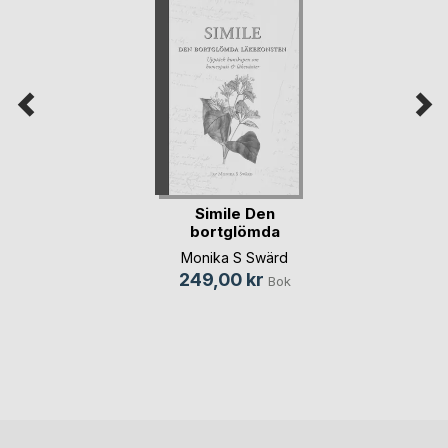
Simile Den
bortglömda
läkekonsten S/V
Monika S Swärd
249,00 kr
Bok