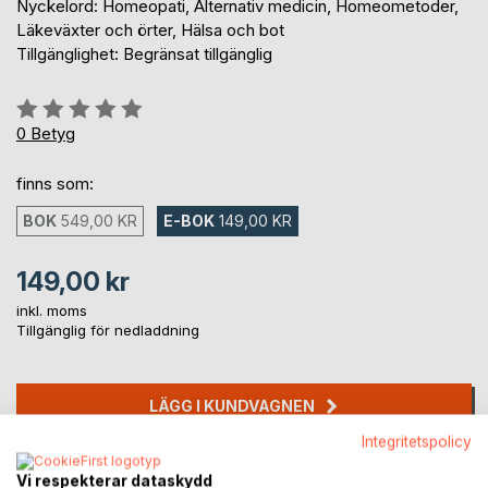
Nyckelord: Homeopati, Alternativ medicin, Homeometoder,
Läkeväxter och örter, Hälsa och bot
Tillgänglighet: Begränsat tillgänglig
Betyg::
0%
0
Betyg
finns som:
BOK
549,00 KR
E-BOK
149,00 KR
149,00 kr
inkl. moms
Tillgänglig för nedladdning
LÄGG I KUNDVAGNEN
Integritetspolicy
Lägg till i kom-ihåglista
Vi respekterar dataskydd