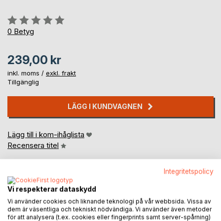
Betyg::
0%
0
Betyg
239,00 kr
inkl. moms /
exkl. frakt
Tillgänglig
LÄGG I KUNDVAGNEN
Lägg till i kom-ihåglista
Recensera titel
Integritetspolicy
Vi respekterar dataskydd
Vi använder cookies och liknande teknologi på vår webbsida. Vissa av
dem är väsentliga och tekniskt nödvändiga. Vi använder även metoder
för att analysera (t.ex. cookies eller fingerprints samt server-spårning)
BESKRIVNING