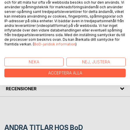
och för att mäta hur ofta vår webbsida besöks och hur den används. Vi
använder spårningsteknik för marknadsföringsändamål och använder
server-spårning samt tredjepartsleverantörer för detta ändamål, vilket
Sigurd Slembe mente han var sønn av kong Magnus
kan innebära användning av cookies, fingerprints, spårningspixlar och
IP-adresser på olika enheter. Vi bäddar även in tredjepartsinnehåll från
Berrføtt. Derfor ville han ha status som konge i Norge. Han
andra leverantörer (videoplattformar) på vår webbsida. Vi har inget
arbeidet hardt for å oppnå dette, men ble motarbeidet av
inflytande över den vidare databehandlingen eller eventuell spårning
mange stormenn. Det hele endte dramatisk i slaget på
från tredjepartsleverantörens sida. Med din inställning samtycker du till
de processer som beskrivs ovan. Du kan återkalla ditt samtycke för
Hvaler i 1139.
framtida verkan. (
BoD-juridisk information
)
FÖRFATTARE
NEKA
NEJ, JUSTERA
KOMMENTARER I PRESSEN
ACCEPTERA ALLA
RECENSIONER
ANDRA TITLAR HOS
BoD