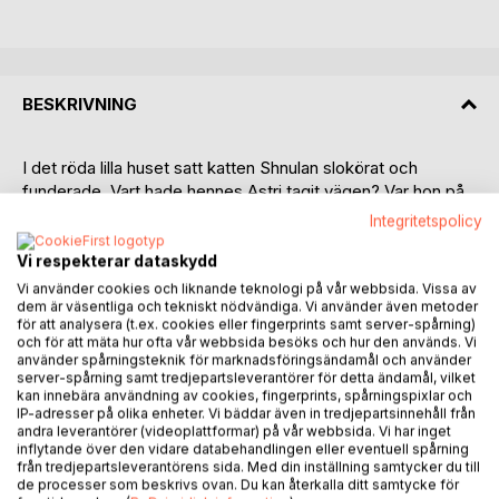
BESKRIVNING
I det röda lilla huset satt katten Shnulan slokörat och
funderade. Vart hade hennes Astri tagit vägen? Var hon på
den där Granskogsgården eller Grannskogsgården?
Integritetspolicy
Shnulan lyckades aldrig lära sig skillnaden. Däremot förstod
hon alltför väl skillnaden på att ha sin Astri, eller att inte ha
Vi respekterar dataskydd
henne.
Vi använder cookies och liknande teknologi på vår webbsida. Vissa av
dem är väsentliga och tekniskt nödvändiga. Vi använder även metoder
Vid samma tid satt Tor och Kerstin och hade det tråkigt på
för att analysera (t.ex. cookies eller fingerprints samt server-spårning)
Granskogsgården. "Det har sina sidor att inte ramla av
och för att mäta hur ofta vår webbsida besöks och hur den används. Vi
pinn", sammanfattade Tor sin belägenhet. Den gamla
använder spårningsteknik för marknadsföringsändamål och använder
kroppen värkte och begränsade det mesta han ville göra. I
server-spårning samt tredjepartsleverantörer för detta ändamål, vilket
kan innebära användning av cookies, fingerprints, spårningspixlar och
ett sådant läge var det lätt hänt att falla till föga för bitterhet
IP-adresser på olika enheter. Vi bäddar även in tredjepartsinnehåll från
och hätskhet. Tor gjorde ändå sitt bästa för att inte bli som
andra leverantörer (videoplattformar) på vår webbsida. Vi har inget
surgubben Axel, som gick omkring och muttrade
inflytande över den vidare databehandlingen eller eventuell spårning
från tredjepartsleverantörens sida. Med din inställning samtycker du till
okvädningsord i korridorerna. Kerstin for särskilt illa av
de processer som beskrivs ovan. Du kan återkalla ditt samtycke för
Axels svada, men med sitt dåliga minne glömde hon, tack