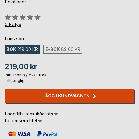
Relationer
Betyg::
0%
0
Betyg
finns som:
BOK
219,00 KR
E-BOK
89,00 KR
219,00 kr
inkl. moms /
exkl. frakt
Tillgänglig
LÄGG I KUNDVAGNEN
Lägg till i kom-ihåglista
Recensera titel