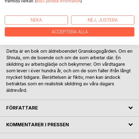
framtida verkan. (
BoD-juridisk information
)
och lov, oftast bort hans påhopp.
Huschefen Emmy hade fullt bestyr med att hitta ett boende
för både Astri och Shnulan, men en Shnula visade sig vara
NEKA
NEJ, JUSTERA
mångt mer svårplacerad än man kunde ana. Hade inte
Astris Grannfru tagit sig an den lilla varelsen, så hade den
ACCEPTERA ALLA
här historien sannolikt inte kommit till.
Detta är en bok om äldreboendet Granskogsgården. Om en
Shnula, om de boende och om de som arbetar där. En
skildring av arbetsglädje och bekymmer. Om vårdtagare
som lever i över hundra år, och om de som faller ifrån långt
mycket tidigare. Berättelsen är fiktiv, men kan ändock
betraktas som en realistisk skildring av våra dagars
äldrevård.
FÖRFATTARE
KOMMENTARER I PRESSEN