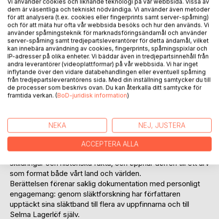
Vi använder cookies och liknande teknologi på vår webbsida. Vissa av
dem är väsentliga och tekniskt nödvändiga. Vi använder även metoder
för att analysera (t.ex. cookies eller fingerprints samt server-spårning)
och för att mäta hur ofta vår webbsida besöks och hur den används. Vi
använder spårningsteknik för marknadsföringsändamål och använder
server-spårning samt tredjepartsleverantörer för detta ändamål, vilket
BESKRIVNING
kan innebära användning av cookies, fingerprints, spårningspixlar och
IP-adresser på olika enheter. Vi bäddar även in tredjepartsinnehåll från
andra leverantörer (videoplattformar) på vår webbsida. Vi har inget
En dag på Mårbacka upptäcker Selma Lagerlöf ett hemligt
inflytande över den vidare databehandlingen eller eventuell spårning
från tredjepartsleverantörens sida. Med din inställning samtycker du till
rum bakom sitt skrivbord. Där börjar en tidsresa som för
de processer som beskrivs ovan. Du kan återkalla ditt samtycke för
henne till tolv svenska uppfinnare, människor vars idéer
framtida verkan. (
BoD-juridisk information
)
förändrade världen. Tillsammans utforskar de skapandets
kraft och berättelsernas förmåga att leva vidare genom
tiden.
NEKA
NEJ, JUSTERA
Boken är en blandning av saga och verklighet och ger
glimtar av Selmas tid som ung flicka. I varje kapitel lyfts
ACCEPTERA ALLA
Sveriges rika uppfinnarhistoria fram genom levande
skildringar och historiska fakta, och öppnar dörren till ett arv
som format både vårt land och världen.
Berättelsen förenar saklig dokumentation med personligt
engagemang: genom släktforskning har författaren
upptäckt sina släktband till flera av uppfinnarna och till
Selma Lagerlöf själv.