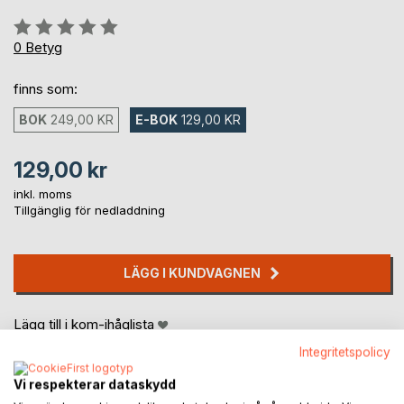
Betyg::
0%
0
Betyg
finns som:
BOK
249,00 KR
E-BOK
129,00 KR
129,00 kr
inkl. moms
Tillgänglig för nedladdning
LÄGG I KUNDVAGNEN
Lägg till i kom-ihåglista
Recensera titel
Integritetspolicy
Vi respekterar dataskydd