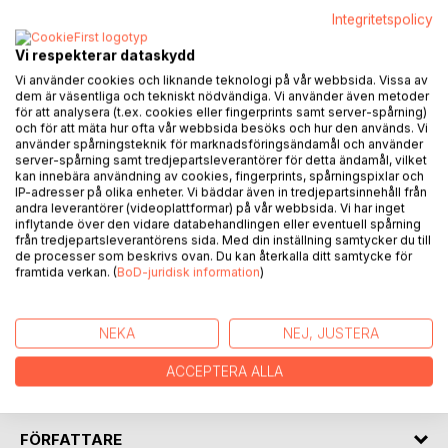
Integritetspolicy
Vi respekterar dataskydd
Vi använder cookies och liknande teknologi på vår webbsida. Vissa av
BESKRIVNING
dem är väsentliga och tekniskt nödvändiga. Vi använder även metoder
för att analysera (t.ex. cookies eller fingerprints samt server-spårning)
och för att mäta hur ofta vår webbsida besöks och hur den används. Vi
använder spårningsteknik för marknadsföringsändamål och använder
En grupp främlingar samlas i ett hotellrum för att delta i en
server-spårning samt tredjepartsleverantörer för detta ändamål, vilket
seans. Jane, mediet, vill hjälpa dem att nå kontakt med sina
kan innebära användning av cookies, fingerprints, spårningspixlar och
IP-adresser på olika enheter. Vi bäddar även in tredjepartsinnehåll från
döda, men snart blir det tydligt att något annat trätt in.
andra leverantörer (videoplattformar) på vår webbsida. Vi har inget
inflytande över den vidare databehandlingen eller eventuell spårning
Livvakterna Mike och Duman dras in i en natt fylld av oro,
från tredjepartsleverantörens sida. Med din inställning samtycker du till
rökelse och en närvaro som växer sig starkare för varje
de processer som beskrivs ovan. Du kan återkalla ditt samtycke för
framtida verkan. (
BoD-juridisk information
)
minut. Gästerna konfronteras med sina egna förluster, men
också med en kraft som inte vill lämna rummet.
NEKA
NEJ, JUSTERA
Seans är en berättelse om ritualer, mörker och kampen
mellan tro, tvivel och överlevnad när det övernaturliga
ACCEPTERA ALLA
bryter sig in i verkligheten.
FÖRFATTARE