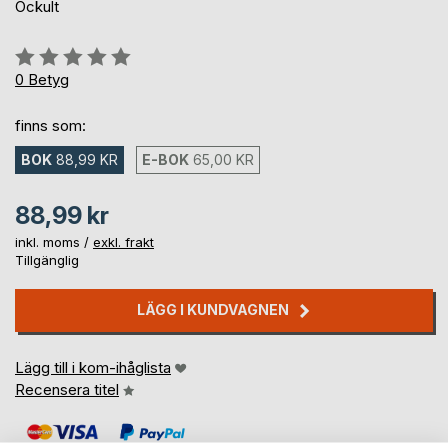
Ockult
Betyg::
0%
0
Betyg
finns som:
BOK
88,99 KR
E-BOK
65,00 KR
88,99 kr
inkl. moms /
exkl. frakt
Tillgänglig
LÄGG I KUNDVAGNEN
Lägg till i kom-ihåglista
Recensera titel