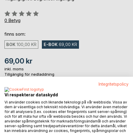
Betyg::
0%
0
Betyg
finns som:
BOK
100,00 KR
E-BOK
69,00 KR
69,00 kr
inkl. moms
Tillgänglig för nedladdning
Integritetspolicy
LÄGG I KUNDVAGNEN
Vi respekterar dataskydd
Vi använder cookies och liknande teknologi på vår webbsida. Vissa av
dem är väsentliga och tekniskt nödvändiga. Vi använder även metoder
Lägg till i kom-ihåglista
för att analysera (t.ex. cookies eller fingerprints samt server-spårning)
och för att mäta hur ofta vår webbsida besöks och hur den används. Vi
Recensera titel
använder spårningsteknik för marknadsföringsändamål och använder
server-spårning samt tredjepartsleverantörer för detta ändamål, vilket
kan innebära användning av cookies, fingerprints, spårningspixlar och