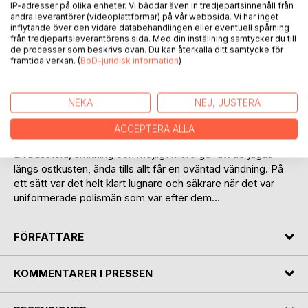
IP-adresser på olika enheter. Vi bäddar även in tredjepartsinnehåll från
andra leverantörer (videoplattformar) på vår webbsida. Vi har inget
inflytande över den vidare databehandlingen eller eventuell spårning
från tredjepartsleverantörens sida. Med din inställning samtycker du till
de processer som beskrivs ovan. Du kan återkalla ditt samtycke för
framtida verkan. (
BoD-juridisk information
)
BESKRIVNING
NEKA
NEJ, JUSTERA
Joakim Scott har nyss muckat från ett fängelsestraff för
misshandel, rån och stölder. Hans flickvän Louise möter
ACCEPTERA ALLA
honom när han kommer ut, men snart hopar sig problemen.
En busstöld, smitning och möjligt mord gör att de jagas
längs ostkusten, ända tills allt får en oväntad vändning. På
ett sätt var det helt klart lugnare och säkrare när det var
uniformerade polismän som var efter dem...
FÖRFATTARE
KOMMENTARER I PRESSEN