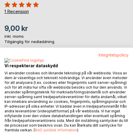
Betyg::
100%
1
Recension
9,00 kr
inkl. moms
Tillgänglig för nedladdning
Integritetspolicy
LÄGG I KUNDVAGNEN
Vi respekterar dataskydd
Vi använder cookies och liknande teknologi på vår webbsida. Vissa av
dem är väsentliga och tekniskt nödvändiga. Vi använder även metoder
Lägg till i kom-ihåglista
för att analysera (t.ex. cookies eller fingerprints samt server-spårning)
Recensera titel
och för att mäta hur ofta vår webbsida besöks och hur den används. Vi
använder spårningsteknik för marknadsföringsändamål och använder
server-spårning samt tredjepartsleverantörer för detta ändamål, vilket
kan innebära användning av cookies, fingerprints, spårningspixlar och
IP-adresser på olika enheter. Vi bäddar även in tredjepartsinnehåll från
andra leverantörer (videoplattformar) på vår webbsida. Vi har inget
inflytande över den vidare databehandlingen eller eventuell spårning
från tredjepartsleverantörens sida. Med din inställning samtycker du till
de processer som beskrivs ovan. Du kan återkalla ditt samtycke för
framtida verkan. (
BoD-juridisk information
)
BESKRIVNING