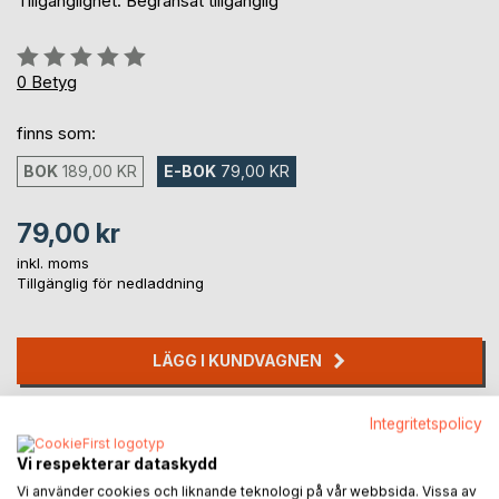
Tillgänglighet: Begränsat tillgänglig
Betyg::
0%
0
Betyg
finns som:
BOK
189,00 KR
E-BOK
79,00 KR
79,00 kr
inkl. moms
Tillgänglig för nedladdning
LÄGG I KUNDVAGNEN
Lägg till i kom-ihåglista
Integritetspolicy
Recensera titel
Vi respekterar dataskydd
Vi använder cookies och liknande teknologi på vår webbsida. Vissa av