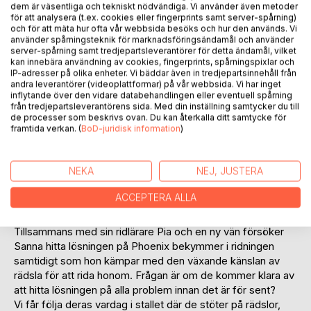
dem är väsentliga och tekniskt nödvändiga. Vi använder även metoder
för att analysera (t.ex. cookies eller fingerprints samt server-spårning)
och för att mäta hur ofta vår webbsida besöks och hur den används. Vi
använder spårningsteknik för marknadsföringsändamål och använder
server-spårning samt tredjepartsleverantörer för detta ändamål, vilket
kan innebära användning av cookies, fingerprints, spårningspixlar och
IP-adresser på olika enheter. Vi bäddar även in tredjepartsinnehåll från
BESKRIVNING
andra leverantörer (videoplattformar) på vår webbsida. Vi har inget
inflytande över den vidare databehandlingen eller eventuell spårning
från tredjepartsleverantörens sida. Med din inställning samtycker du till
När Sanna fyller 14 år får hon en egen ponny, men det visar
de processer som beskrivs ovan. Du kan återkalla ditt samtycke för
sig ha skett ett stort misstag. Sannas mamma har köpt fel
framtida verkan. (
BoD-juridisk information
)
ponny på auktion i Irland och den trygga läromästaren har
bytts ut till en pigg ponny som försöker kasta av alla sina
NEKA
NEJ, JUSTERA
ryttare när de ska galoppera. Trots det blir Sanna kär i sin
nya ponny Phoenix. En dag när han kastat av henne i
ACCEPTERA ALLA
skogen får hennes föräldrar nog. De bestämmer sig för att
sälja honom om han inte slutar att bråka.
Tillsammans med sin ridlärare Pia och en ny vän försöker
Sanna hitta lösningen på Phoenix bekymmer i ridningen
samtidigt som hon kämpar med den växande känslan av
rädsla för att rida honom. Frågan är om de kommer klara av
att hitta lösningen på alla problem innan det är för sent?
Vi får följa deras vardag i stallet där de stöter på rädslor,