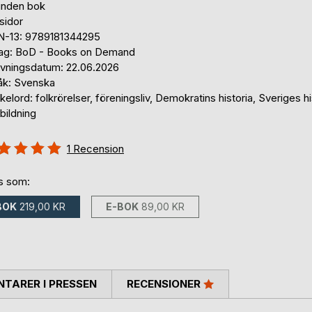
unden bok
sidor
N-13: 9789181344295
lag: BoD - Books on Demand
ivningsdatum: 22.06.2026
åk: Svenska
elord: folkrörelser, föreningsliv, Demokratins historia, Sveriges hi
bildning
g::
1
Recension
%
ns som:
BOK
219,00 KR
E-BOK
89,00 KR
TARER I PRESSEN
RECENSIONER