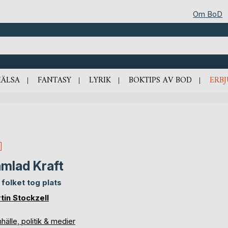
Om BoD
HÄLSA
FANTASY
LYRIK
BOKTIPS AV BOD
ERB
mlad Kraft
 folket tog plats
tin Stockzell
älle, politik & medier