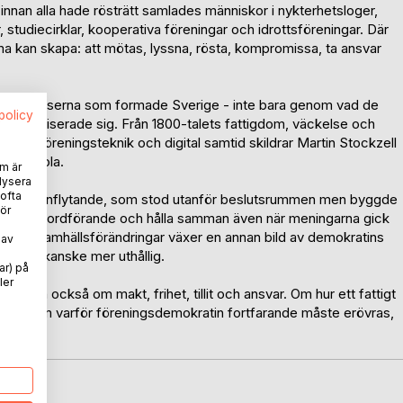
 innan alla hade rösträtt samlades människor i nykterhetsloger,
, studiecirklar, kooperativa föreningar och idrottsföreningar. Där
ma kan skapa: att mötas, lyssna, rösta, kompromissa, ta ansvar
 folkrörelserna som formade Sverige - inte bara genom vad de
spolicy
 organiserade sig. Från 1800-talets fattigdom, väckelse och
lkhem, föreningsteknik och digital samtid skildrar Martin Stockzell
liga skola.
m är
lysera
 ofta
apade inflytande, som stod utanför beslutsrummen men byggde
ör
dgar, välja ordförande och hålla samman även när meningarna gick
h stora samhällsförändringar växer en annan bild av demokratins
 av
, men kanske mer uthållig.
ar) på
ler
. Men också om makt, frihet, tillit och ansvar. Om hur ett fattigt
re. Och om varför föreningsdemokratin fortfarande måste erövras,