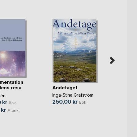
mentation
Andetaget
Feno
ens resa
Inga-Stina Grafström
Tor Id
rén
250,00 kr
382,
 kr
Bok
Bok
 kr
E-bok