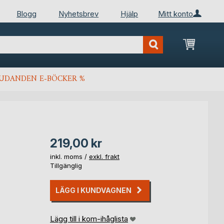
Blogg
Nyhetsbrev
Hjälp
Mitt konto
Min kun
JUDANDEN E-BÖCKER %
219,00 kr
inkl. moms /
exkl. frakt
Tillgänglig
LÄGG I KUNDVAGNEN
Lägg till i kom-ihåglista