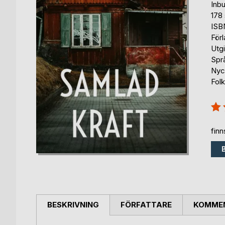
Inb
178 
ISB
För
Utg
Spr
Nyck
Folk
Bety
100
fin
BESKRIVNING
FÖRFATTARE
KOMMEN