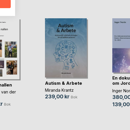
oD
En doku
Autism & Arbete
om Jord
nallen
t(...)
Miranda Krantz
Inger No
 van der
239,00 kr
380,00
Bok
r
139,00
Bok