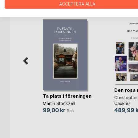
ANDRA TITLAR HOS
B
ACCEPTERA ALLA
Den rosa 
by the
Ta plats i föreningen
Christopher
 Father
Caukies
Martin Stockzell
489,99 k
99,00 kr
Bok
ok