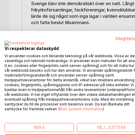
Sverige blev inte demokratiskt över en natt. Långt
frikyrkoförsamlingar, fackföreningar, kvinnoklubbar
lärde de sig något som inga lagar i världen ensam
och fatta beslut tillsammans.
Samlad kraft är en populärhistorisk berättelse om
Integritet
krävde, byggde och förändrade, utan genom hur de
nykterhetskamp till arbetarrörelse, folkbildning, fo
Vi respekterar dataskydd
hur föreningen blev den svenska demokratins osyn
Vi använder cookies och liknande teknologi på vår webbsida. Vissa av de
väsentliga och tekniskt nödvändiga. Vi använder även metoder för att ana
(t.ex. cookies eller fingerprints samt server-spårning) och för att mäta hur
Här möter vi människor som saknade makt men sk
vår webbsida besöks och hur den används. Vi använder spårningsteknik f
egna, som lärde sig att läsa protokoll, skriva sta
marknadsföringsändamål och använder server-spårning samt
isär. I mötet mellan vardagligt föreningsarbete oc
tredjepartsleverantörer för detta ändamål, vilket kan innebära användning
cookies, fingerprints, spårningspixlar och IP-adresser på olika enheter. Vi
genombrott fram: mindre dramatisk än revolutionen
bäddar även in tredjepartsinnehåll från andra leverantörer (videoplattform
vår webbsida. Vi har inget inflytande över den vidare databehandlingen el
Det är en bok om protokoll, dagordningar och möten
eventuell spårning från tredjepartsleverantörens sida. Med din inställning
samtycker du till de processer som beskrivs ovan. Du kan återkalla ditt
och ojämlikt land steg för steg lärde sig självsty
samtycke för framtida verkan. (
BoD-juridisk information
)
övas och läras på nytt av varje generation.
NEKA
NEJ, JUSTERA