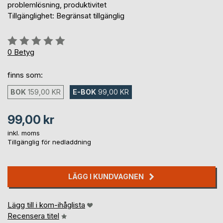
problemlösning, produktivitet
Tillgänglighet: Begränsat tillgänglig
Betyg::
0%
0
Betyg
finns som:
BOK
159,00 KR
E-BOK
99,00 KR
99,00 kr
inkl. moms
Tillgänglig för nedladdning
LÄGG I KUNDVAGNEN
Lägg till i kom-ihåglista
Recensera titel