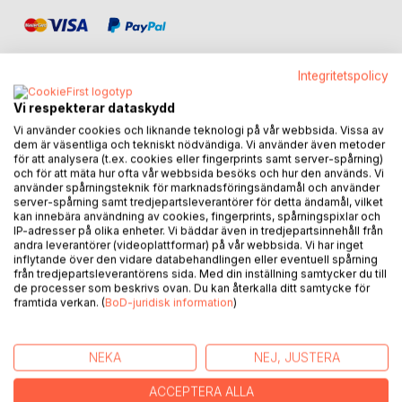
Integritetspolicy
Vi respekterar dataskydd
BESKRIVNING
Vi använder cookies och liknande teknologi på vår webbsida. Vissa av
dem är väsentliga och tekniskt nödvändiga. Vi använder även metoder
för att analysera (t.ex. cookies eller fingerprints samt server-spårning)
och för att mäta hur ofta vår webbsida besöks och hur den används. Vi
Vad gör denna bok unik?
använder spårningsteknik för marknadsföringsändamål och använder
server-spårning samt tredjepartsleverantörer för detta ändamål, vilket
Inga krångliga tekniker eller mantra att utföra.
kan innebära användning av cookies, fingerprints, spårningspixlar och
IP-adresser på olika enheter. Vi bäddar även in tredjepartsinnehåll från
Inget "tänk positivt, så blir allting bra" nonsens.
andra leverantörer (videoplattformar) på vår webbsida. Vi har inget
Rakt på sak utan att gömma det viktiga budskapet.
inflytande över den vidare databehandlingen eller eventuell spårning
Insiktsbaserad istället för teknikbaserad, passar alla.
från tredjepartsleverantörens sida. Med din inställning samtycker du till
Lättläst och tydlig för att undvika missförstånd.
de processer som beskrivs ovan. Du kan återkalla ditt samtycke för
framtida verkan. (
BoD-juridisk information
)
Kort och koncis, så du kan fokusera på att få saker gjorda.
Vad du kommer få ut av att läsa denna bok:
NEKA
NEJ, JUSTERA
Förstå varför du misslyckas.
ACCEPTERA ALLA