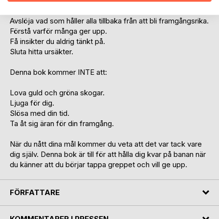
Lär dig hur du når din framgång.
Insikt kring uttrycket "för bra för att vara sant".
Avslöja vad som håller alla tillbaka från att bli framgångsrika.
Förstå varför många ger upp.
Få insikter du aldrig tänkt på.
Sluta hitta ursäkter.
Denna bok kommer INTE att:
Lova guld och gröna skogar.
Ljuga för dig.
Slösa med din tid.
Ta åt sig äran för din framgång.
När du nått dina mål kommer du veta att det var tack vare
dig själv. Denna bok är till för att hålla dig kvar på banan när
du känner att du börjar tappa greppet och vill ge upp.
FÖRFATTARE
KOMMENTARER I PRESSEN