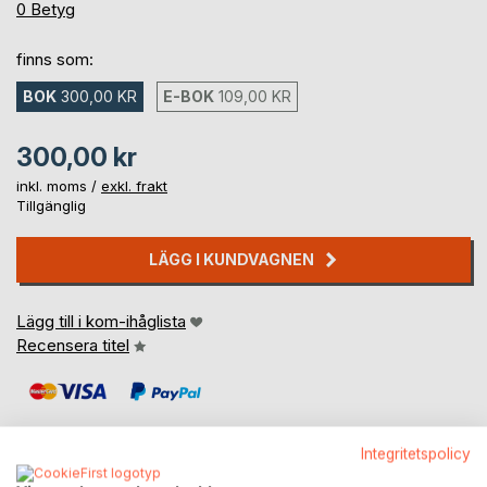
0%
0
Betyg
finns som:
BOK
300,00 KR
E-BOK
109,00 KR
300,00 kr
inkl. moms /
exkl. frakt
Tillgänglig
LÄGG I KUNDVAGNEN
Lägg till i kom-ihåglista
Recensera titel
Integritetspolicy