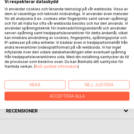
Vi respekterar dataskydd
BESKRIVNING
Vi använder cookies och liknande teknologi på vår webbsida. Vissa av
dem är väsentliga och tekniskt nödvändiga. Vi använder även metoder
för att analysera (t.ex. cookies eller fingerprints samt server-spårning)
och för att mäta hur ofta vår webbsida besöks och hur den används. Vi
Boken beskriver Livgrenadjärer och torpare som levat och
använder spårningsteknik för marknadsföringsändamål och använder
bott på Lönö Ryttartorp nr 4 mellan åren 1692 och 1946.
server-spårning samt tredjepartsleverantörer för detta ändamål, vilket
Nävekvarns Bruksägare har tidvis under åren som ägare
kan innebära användning av cookies, fingerprints, spårningspixlar och
Lönö var ett rusthåll för kronan och haft skyldigheter och
IP-adresser på olika enheter. Vi bäddar även in tredjepartsinnehåll från
andra leverantörer (videoplattformar) på vår webbsida. Vi har inget
åtaganden för ryttartorpets standard och funktion som
inflytande över den vidare databehandlingen eller eventuell spårning
bostad för soldaten. Ägarna till Nävekvarns Bruk tillika
från tredjepartsleverantörens sida. Med din inställning samtycker du till
rusthållare nämns även de i en kortfattad be-skrivning.
de processer som beskrivs ovan. Du kan återkalla ditt samtycke för
framtida verkan. (
BoD-juridisk information
)
FÖRFATTARE
NEKA
NEJ, JUSTERA
KOMMENTARER I PRESSEN
ACCEPTERA ALLA
RECENSIONER