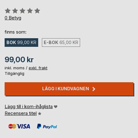
Betyg::
0%
0
Betyg
finns som:
BOK
99,00 KR
E-BOK
65,00 KR
99,00 kr
inkl. moms /
exkl. frakt
Tillgänglig
LÄGG I KUNDVAGNEN
Lägg till i kom-ihåglista
Recensera titel