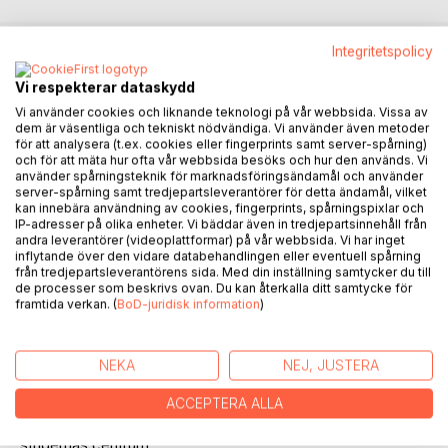
Integritetspolicy
BESKRIVNING
Vi respekterar dataskydd
Vi använder cookies och liknande teknologi på vår webbsida. Vissa av
dem är väsentliga och tekniskt nödvändiga. Vi använder även metoder
Förhållandet mellan Sverige och Ryssland har varit
för att analysera (t.ex. cookies eller fingerprints samt server-spårning)
konfliktfyllt, åtminstone i perioder, sedan 1200-talet. Det
och för att mäta hur ofta vår webbsida besöks och hur den används. Vi
kanske starkaste uttrycket för detta var Nordiska kriget,
använder spårningsteknik för marknadsföringsändamål och använder
1700-1721, som också innebar slutet för den svenska
server-spårning samt tredjepartsleverantörer för detta ändamål, vilket
kan innebära användning av cookies, fingerprints, spårningspixlar och
stormaktstiden. En allvarlig kris uppstod 1719 när den ryska
IP-adresser på olika enheter. Vi bäddar även in tredjepartsinnehåll från
flottan försökte anfalla Stockholm. I denna bok berättar en
andra leverantörer (videoplattformar) på vår webbsida. Vi har inget
16-årig soldat om denna dramatiska tid. Han tvingas lämna
inflytande över den vidare databehandlingen eller eventuell spårning
från tredjepartsleverantörens sida. Med din inställning samtycker du till
sitt hem i Stockholms skärgård för att själv bli soldat sedan
de processer som beskrivs ovan. Du kan återkalla ditt samtycke för
hans pappa dödats i kriget i Norge 1718, samma dag som
framtida verkan. (
BoD-juridisk information
)
Karl XII blev skjuten. Han måste lämna sin familj och sin
flickvän. Hans regemente får till uppgift att försvara Stäket,
en gammal sjöled in mot Stockholm, inför det väntade
NEKA
NEJ, JUSTERA
ryska anfallet. Under en het sommarmånad får han först
arbeta med att bygga försvarsanläggningar. När anfallet
ACCEPTERA ALLA
kommer hamnar han och hans kompani oplanerat i
stridernas centrum.