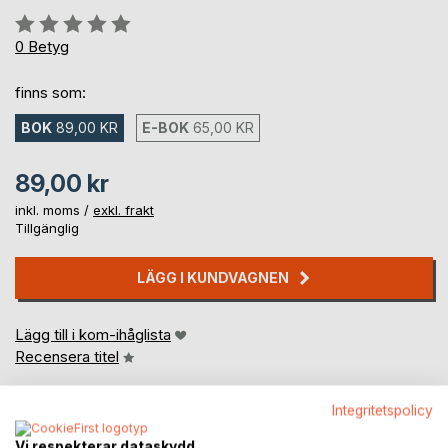
Betyg::
0%
0
Betyg
finns som:
BOK
89,00 KR
E-BOK
65,00 KR
89,00 kr
inkl. moms /
exkl. frakt
Tillgänglig
LÄGG I KUNDVAGNEN
Lägg till i kom-ihåglista
Recensera titel
Integritetspolicy
Vi respekterar dataskydd