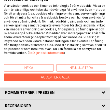
Vi använder cookies och liknande teknologi på vår webbsida. Vissa av
dem är väsentliga och tekniskt nödvändiga. Vi använder även metoder
för att analysera (t.ex. cookies eller fingerprints samt server-spårning)
BESKRIVNING
och för att mäta hur ofta vår webbsida besöks och hur den används. Vi
använder spårningsteknik för marknadsföringsändamål och använder
server-spårning samt tredjepartsleverantörer för detta ändamål, vilket
Två vänner på väg till systembolaget i Bergvalla fastnar
kan innebära användning av cookies, fingerprints, spårningspixlar och
IP-adresser på olika enheter. Vi bäddar även in tredjepartsinnehåll från
framför en rysk stridsvagn. En rysk stridsvagn som är på
andra leverantörer (videoplattformar) på vår webbsida. Vi har inget
väg till Ukraina men som av någon outgrundlig anledning
inflytande över den vidare databehandlingen eller eventuell spårning
råkat hamna i Sverige. Dessutom har stridsvagnen fått
från tredjepartsleverantörens sida. Med din inställning samtycker du till
de processer som beskrivs ovan. Du kan återkalla ditt samtycke för
motorstopp. Det skapar problem för de båda vännerna. Det
framtida verkan. (
BoD-juridisk information
)
uppstår en del komiska situationer när de båda vännerna
försöker lösa problemet med stridsvagnen. Stridsvagnen
skapar dessutom en del diplomatiska förvecklingar.
NEKA
NEJ, JUSTERA
ACCEPTERA ALLA
FÖRFATTARE
KOMMENTARER I PRESSEN
RECENSIONER