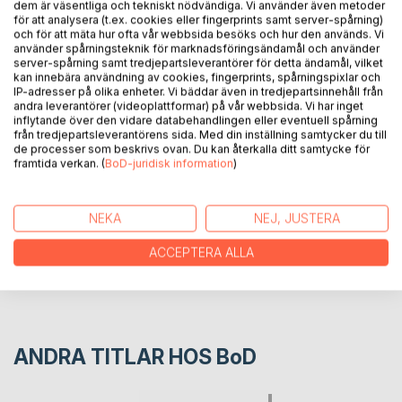
BESKRIVNING
dem är väsentliga och tekniskt nödvändiga. Vi använder även metoder
för att analysera (t.ex. cookies eller fingerprints samt server-spårning)
och för att mäta hur ofta vår webbsida besöks och hur den används. Vi
använder spårningsteknik för marknadsföringsändamål och använder
Det viktigaste inom runvetenskapen finns med här.
server-spårning samt tredjepartsleverantörer för detta ändamål, vilket
Beräkningarna är byggda på historisk tradition som ger en
kan innebära användning av cookies, fingerprints, spårningspixlar och
helhetsbild som är ett bra underlag för vidare studier.
IP-adresser på olika enheter. Vi bäddar även in tredjepartsinnehåll från
andra leverantörer (videoplattformar) på vår webbsida. Vi har inget
inflytande över den vidare databehandlingen eller eventuell spårning
från tredjepartsleverantörens sida. Med din inställning samtycker du till
FÖRFATTARE
de processer som beskrivs ovan. Du kan återkalla ditt samtycke för
framtida verkan. (
BoD-juridisk information
)
KOMMENTARER I PRESSEN
NEKA
NEJ, JUSTERA
RECENSIONER
ACCEPTERA ALLA
ANDRA TITLAR HOS
BoD