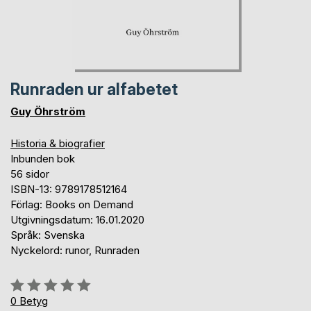
Runraden ur alfabetet
Guy Öhrström
Historia & biografier
Inbunden bok
56 sidor
ISBN-13: 9789178512164
Förlag: Books on Demand
Utgivningsdatum: 16.01.2020
Språk: Svenska
Nyckelord: runor, Runraden
Betyg::
0%
0
Betyg