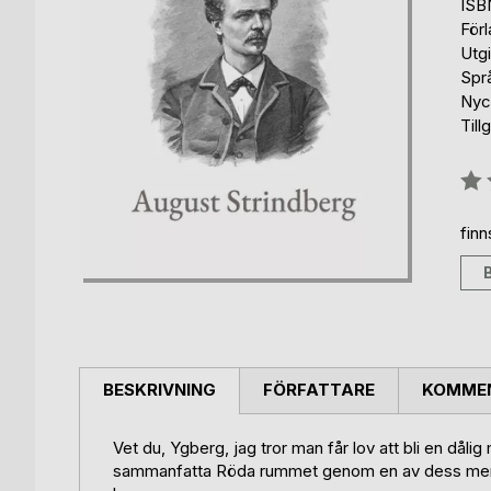
ISB
För
Utg
Spr
Nyck
Till
Bety
0%
fin
BESKRIVNING
FÖRFATTARE
KOMMEN
Vet du, Ygberg, jag tror man får lov att bli en dål
sammanfatta Röda rummet genom en av dess mening