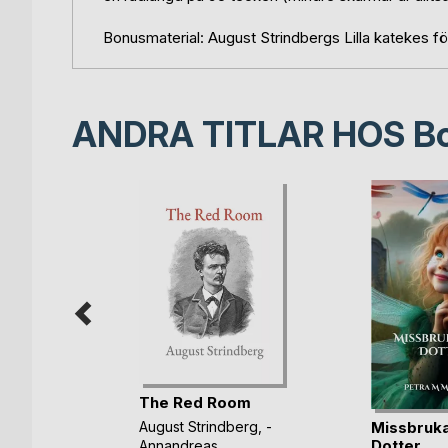
Bonusmaterial: August Strindbergs Lilla katekes f
ANDRA TITLAR HOS
B
The Red Room
en
Missbruk
August Strindberg
,
-
Dotter
Annandreas
, ...