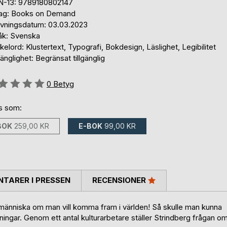
N-13: 9789180802147
lag: Books on Demand
ivningsdatum: 03.03.2023
åk: Svenska
elord: Klustertext, Typografi, Bokdesign, Läslighet, Legibilitet
gänglighet: Begränsat tillgänglig
g::
0
Betyg
ns som:
BOK
259,00 KR
E-BOK
99,00 KR
TARER I PRESSEN
RECENSIONER
ig människa om man vill komma fram i världen! Så skulle man kunna
ar. Genom ett antal kulturarbetare ställer Strindberg frågan o