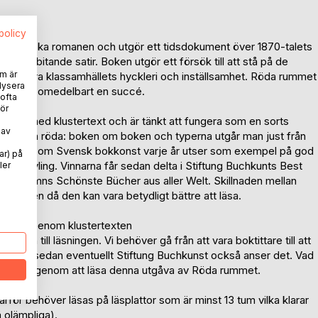
spolicy
na svenska romanen och utgör ett tidsdokument över 1870-talets
r och bitande satir. Boken utgör ett försök till att stå på de
m är
attackera klassamhällets hyckleri och inställsamhet. Röda rummet
lysera
en blev omedelbart en succé.
 ofta
ör
oman med klustertext och är tänkt att fungera som en sorts
 av
bergs lilla röda: boken om boken och typerna utgår man just från
öcker som Svensk bokkonst varje år utser som exempel på god
ar) på
ma tävling. Vinnarna får sedan delta i Stiftung Buchkunts Best
ler
ka benämns Schönste Bücher aus aller Welt. Skillnaden mellan
rtexten då den kan vara betydligt bättre att läsa.
böcker. Genom klustertexten
rleken till läsningen. Vi behöver gå från att vara boktittare till att
nst och sedan eventuellt Stiftung Buchkunst också anser det. Vad
å svar på genom att läsa denna utgåva av Röda rummet.
rför behöver läsas på läsplattor som är minst 13 tum vilka klarar
 olämpliga).