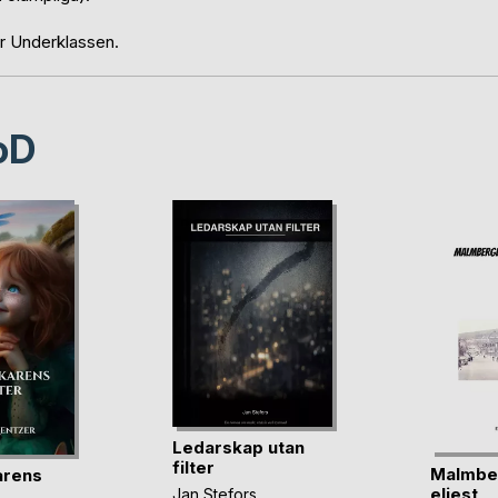
ör Underklassen.
oD
Ledarskap utan
filter
Malmbe
arens
eljest
Jan Stefors