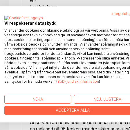
hur
livet bör levas.
Integritet
Röda rummet (1879) har kallats den första moder
Vi respekterar dataskydd
Stockholm. Den är känd för sina stadsmiljöskildringa
Vi använder cookies och liknande teknologi på vår webbsida. Vissa av de
trampades sida genom att humoristiskt och ilsket 
väsentliga och tekniskt nödvändiga. Vi använder även metoder för att ana
beskrevs som smuts av samtidens recensenter m
(t.ex. cookies eller fingerprints samt server-spårning) och för att mäta hur
vår webbsida besöks och hur den används. Vi använder spårningsteknik f
Denna utgåva av Röda rummet är världens första r
marknadsföringsändamål och använder server-spårning samt
tredjepartsleverantörer för detta ändamål, vilket kan innebära användning
undersökning för hur vi ser på bokdesign. I Strind
cookies, fingerprints, spårningspixlar och IP-adresser på olika enheter. Vi
Röda rummet och boken blev en av de tjugofem b
bäddar även in tredjepartsinnehåll från andra leverantörer (videoplattform
bokdesign. Denna bok är tänkt som ett bidrag i sam
vår webbsida. Vi har inget inflytande över den vidare databehandlingen el
eventuell spårning från tredjepartsleverantörens sida. Med din inställning
Book Design from all over the World vilken på tys
samtycker du till de processer som beskrivs ovan. Du kan återkalla ditt
uttrycken fångar vad som aktualiseras genom kluste
samtycke för framtida verkan. (
BoD-juridisk information
)
Bokdesign har länge handlat om att designa fina 
hoppas jag att vi kan lämna kärleken till boken för kä
NEKA
NEJ, JUSTERA
bli bokläsare. Nu får vi se om först Svensk bokko
anser du? Bör vi läsa klustertexter? Det kan du f
ACCEPTERA ALLA
Observera att denna text inte kan flödas om och dä
en radlängd på 95 tecken (mindre skärmar är alltså