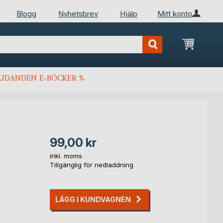
Blogg
Nyhetsbrev
Hjälp
Mitt konto
Min kun
JUDANDEN E-BÖCKER %
99,00 kr
inkl. moms
Tillgänglig för nedladdning
LÄGG I KUNDVAGNEN