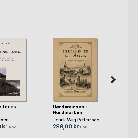
RUMM
istenes
Herdaminnen i
VÄNT
Nordmarken
Thomas
Moen
Henrik Wiig Pettersson
139,
 kr
299,00 kr
Bok
Bok
59,0