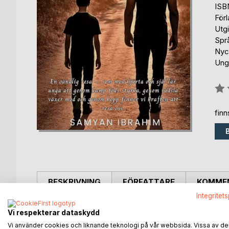
ISB
För
Utg
Spr
Nyc
Ung
Bety
0%
fin
BESKRIVNING
FÖRFATTARE
KOMMEN
Integritet
RESAN
Vi respekterar dataskydd
Varje hinder, varje smärta och varje kamp på vägen b
Vi använder cookies och liknande teknologi på vår webbsida. Vissa av de