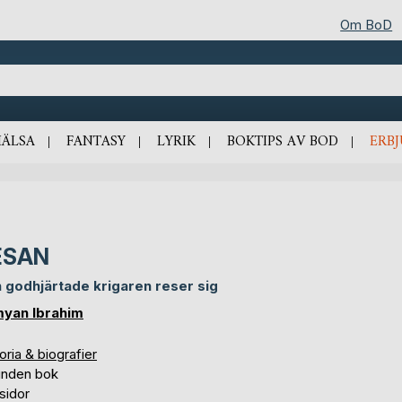
Om BoD
HÄLSA
FANTASY
LYRIK
BOKTIPS AV BOD
ERB
ESAN
 godhjärtade krigaren reser sig
yan Ibrahim
oria & biografier
unden bok
sidor