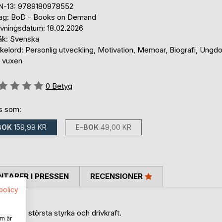
N-13: 9789180978552
lag: BoD - Books on Demand
ivningsdatum: 18.02.2026
åk: Svenska
kelord: Personlig utveckling, Motivation, Memoar, Biografi, Ungd
 vuxen
g::
0
Betyg
ns som:
BOK
159,99 KR
E-BOK
49,00 KR
TARER I PRESSEN
RECENSIONER
spolicy
lir din största styrka och drivkraft.
m är