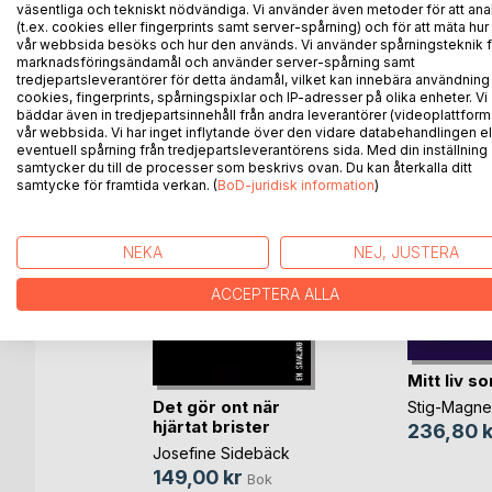
väsentliga och tekniskt nödvändiga. Vi använder även metoder för att ana
(t.ex. cookies eller fingerprints samt server-spårning) och för att mäta hur
vår webbsida besöks och hur den används. Vi använder spårningsteknik f
marknadsföringsändamål och använder server-spårning samt
ANDRA TITLAR HOS
B
tredjepartsleverantörer för detta ändamål, vilket kan innebära användning
cookies, fingerprints, spårningspixlar och IP-adresser på olika enheter. Vi
bäddar även in tredjepartsinnehåll från andra leverantörer (videoplattform
vår webbsida. Vi har inget inflytande över den vidare databehandlingen el
eventuell spårning från tredjepartsleverantörens sida. Med din inställning
samtycker du till de processer som beskrivs ovan. Du kan återkalla ditt
samtycke för framtida verkan. (
BoD-juridisk information
)
NEKA
NEJ, JUSTERA
ACCEPTERA ALLA
Mitt liv s
a
Det gör ont när
Stig-Magne
hjärtat brister
236,80 k
ark
Josefine Sidebäck
k
149,00 kr
Bok
bok