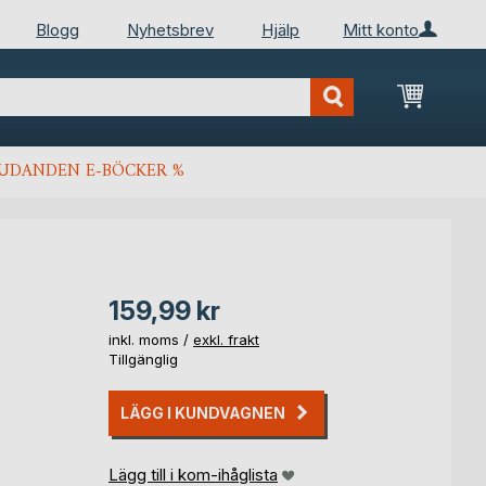
Blogg
Nyhetsbrev
Hjälp
Mitt konto
Min kun
JUDANDEN E-BÖCKER %
159,99 kr
inkl. moms /
exkl. frakt
Tillgänglig
LÄGG I KUNDVAGNEN
Lägg till i kom-ihåglista