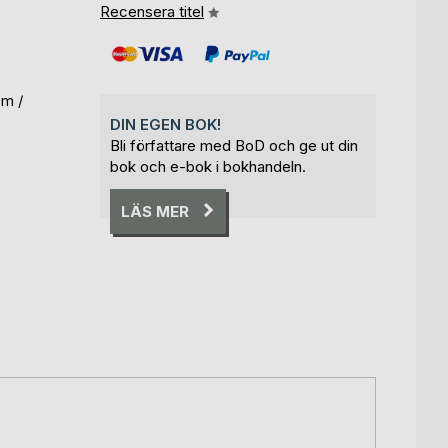
Recensera titel
om /
DIN EGEN BOK!
Bli författare med BoD och ge ut din
bok och e-bok i bokhandeln.
LÄS MER