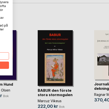
lysera
 ofta
ör
oD
 av
ar) på
ler
Journal
om Hund
dekning
BABUR den förste
 Olsen
Ragnar 
stora stormogulen
r
Bok
370,40
Marcuz Vikeus
222,00 kr
Bok