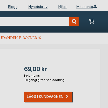
Blogg
Nyhetsbrev
Hjälp
Mitt konto
Min kun
JUDANDEN E-BÖCKER %
69,00 kr
inkl. moms
Tillgänglig för nedladdning
LÄGG I KUNDVAGNEN