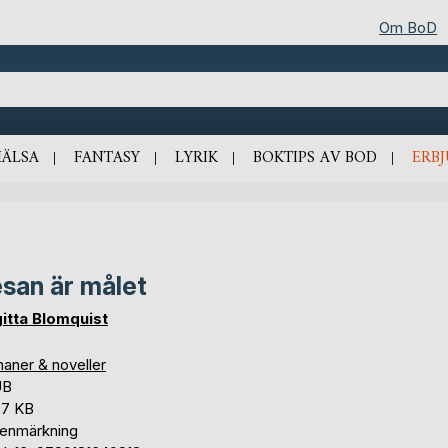
Om BoD
HÄLSA
FANTASY
LYRIK
BOKTIPS AV BOD
ERB
san är målet
gitta Blomquist
aner & noveller
UB
,7 KB
tenmärkning