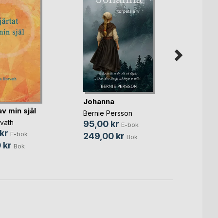
Spric
Johanna
gjord
av min själ
Bernie Persson
Crisse
vath
95,00 kr
E-bok
149,
kr
E-bok
249,00 kr
Bok
299,
 kr
Bok