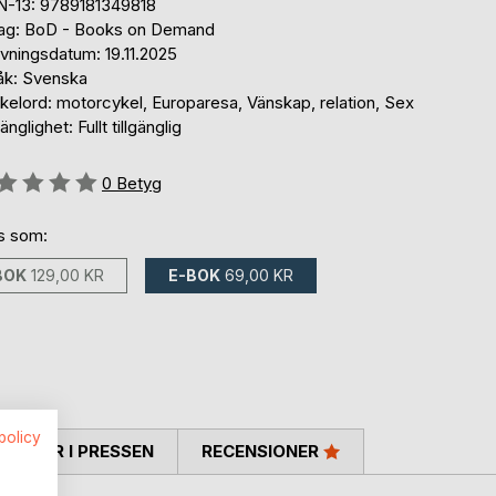
N-13: 9789181349818
lag: BoD - Books on Demand
vningsdatum: 19.11.2025
åk: Svenska
kelord: motorcykel, Europaresa, Vänskap, relation, Sex
gänglighet: Fullt tillgänglig
g::
0
Betyg
ns som:
BOK
129,00 KR
E-BOK
69,00 KR
spolicy
TARER I PRESSEN
RECENSIONER