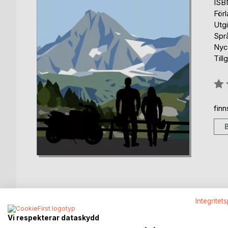
ISB
För
Utgi
Spr
Nyc
Till
Bety
0%
fin
Integritet
BESKRIVNING
FÖRFATTARE
KOMMEN
Vi respekterar dataskydd