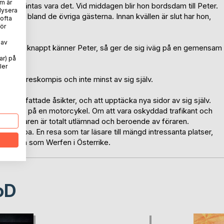
m är
hon förväntas vara det. Vid middagen blir hon bordsdam till Peter.
lysera
ar in bland de övriga gästerna. Innan kvällen är slut har hon,
 ofta
uls.
ör
 av
ts att hon knappt känner Peter, så ger de sig iväg på en gemensam
.
ar) på
ler
 av sin reskompis och inte minst av sig själv.
 förutfattade åsikter, och att upptäcka nya sidor av sig själv.
ssagerare på en motorcykel. Om att vara oskyddad trafikant och
 passageraren är totalt utlämnad och beroende av föraren.
Europa. En resa som tar läsare till mängd intressanta platser,
e kända som Werfen i Österrike.
oD