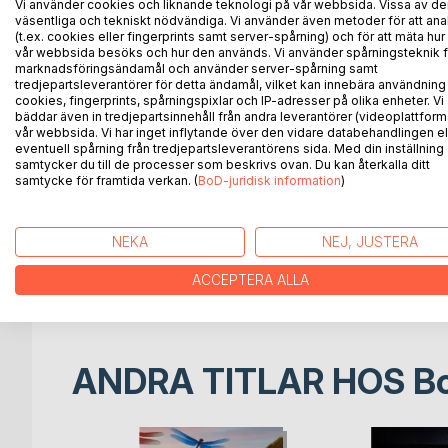
Vi använder cookies och liknande teknologi på vår webbsida. Vissa av de
Sandra är gäst på sin kusins bröllop. Mest för att 
väsentliga och tekniskt nödvändiga. Vi använder även metoder för att ana
Det enda de har gemensamt är att ingen av dem pass
(t.ex. cookies eller fingerprints samt server-spårning) och för att mäta hur
och tvärtemot vad hon brukar, följt en spontan imp
vår webbsida besöks och hur den används. Vi använder spårningsteknik f
marknadsföringsändamål och använder server-spårning samt
tredjepartsleverantörer för detta ändamål, vilket kan innebära användning
Det blir upptakten till en annorlunda vänskap. Tro
cookies, fingerprints, spårningspixlar och IP-adresser på olika enheter. Vi
semester. På motorcykel reser de igenom Europa
bäddar även in tredjepartsinnehåll från andra leverantörer (videoplattform
vår webbsida. Vi har inget inflytande över den vidare databehandlingen el
eventuell spårning från tredjepartsleverantörens sida. Med din inställning
Resan får Sandra att upptäcka nya sidor av Europa,
samtycker du till de processer som beskrivs ovan. Du kan återkalla ditt
samtycke för framtida verkan. (
BoD-juridisk information
)
Romanen handlar om att lära känna någon utan att ha
Den är även en skildring av hur det är att vara pa
färdas i hög hastighet. Om den totala tilliten, när
NEKA
NEJ, JUSTERA
Dessutom är den en reseskildring av en resa genom 
ACCEPTERA ALLA
både välbekanta turistmål som Venedig, och mindr
ANDRA TITLAR HOS
B