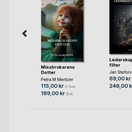
a växer
Ledarskap
rt
filter
Missbrukarens
sson
Dotter
Jan Stefors
bok
69,00 kr
Petra M Mentzer
ok
246,00 k
115,00 kr
E-bok
189,00 kr
Bok