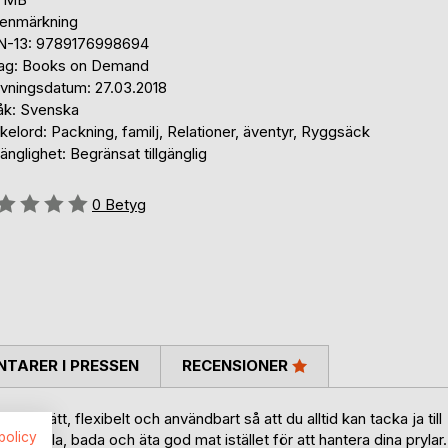
tenmärkning
N-13: 9789176998694
lag: Books on Demand
ivningsdatum: 27.03.2018
åk: Svenska
elord: Packning, familj, Relationer, äventyr, Ryggsäck
gänglighet: Begränsat tillgänglig
g::
0
Betyg
TARER I PRESSEN
RECENSIONER
packa lätt, flexibelt och användbart så att du alltid kan tacka ja till
spolicy
ser, sola, bada och äta god mat istället för att hantera dina prylar.