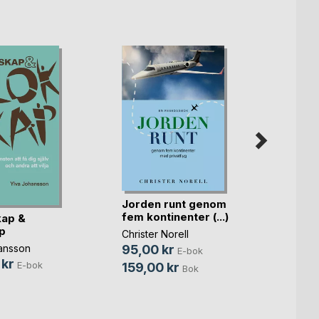
På luf
Jorden runt genom
Nils Al
fem kontinenter (...)
kap &
109,
p
Christer Norell
275,
ansson
95,00 kr
E-bok
 kr
E-bok
159,00 kr
Bok