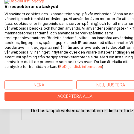
Du får också tips om hur du kan bli ännu bättre på 
Vi respekterar dataskydd
Vi använder cookies och liknande teknologi på vår webbsida. Vissa av de
Den här andra boken i serien om att resa lätt bes
väsentliga och tekniskt nödvändiga. Vi använder även metoder för att ana
ångande värmebölja. Vi föll, trots språkförbistring, 
(t.ex. cookies eller fingerprints samt server-spårning) och för att mäta hur
Och vi klarade oss helskinnade ur en lite väl äventyr
vår webbsida besöks och hur den används. Vi använder spårningsteknik f
marknadsföringsändamål och använder server-spårning samt
tredjepartsleverantörer för detta ändamål, vilket kan innebära användning
I heta Kroatien med dess oemotståndliga vatten han
cookies, fingerprints, spårningspixlar och IP-adresser på olika enheter. Vi
med pampiga ringmurar, bergiga öar med hänförande 
bäddar även in tredjepartsinnehåll från andra leverantörer (videoplattform
vår webbsida. Vi har inget inflytande över den vidare databehandlingen el
Ugljan och Pula. Under en av våra spännande utfly
eventuell spårning från tredjepartsleverantörens sida. Med din inställning
simma med maneter som plaskade oss i pannan.
samtycker du till de processer som beskrivs ovan. Du kan återkalla ditt
samtycke för framtida verkan. (
BoD-juridisk information
)
Vi fick en fantastisk avslutning på resan i mytomsp
inställning. Vi gick 40000 steg genom de mysiga 
njöt av kvällsvärmen på kajkanterna. Även om vi inte
NEKA
NEJ, JUSTERA
är lätt att minnas den goda glassen, den goda ma
ACCEPTERA ALLA
Venedig som knapp segrare.
De bästa upplevelserna finns utanför din komfortz