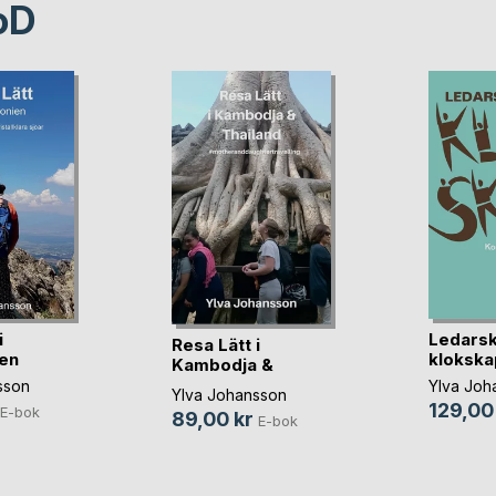
oD
i
Ledars
Resa Lätt i
en
klokska
Kambodja &
Thailand
sson
Ylva Joh
Ylva Johansson
129,00
E-bok
89,00 kr
E-bok