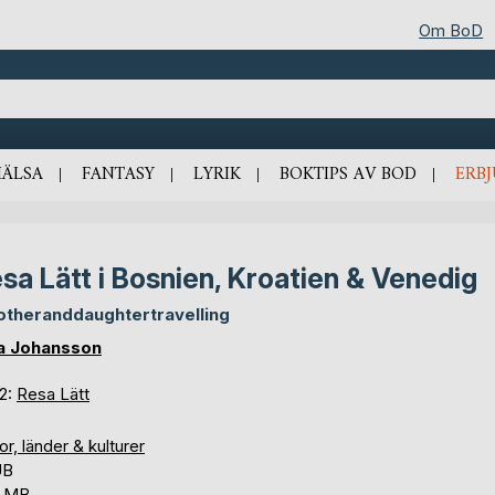
Om BoD
HÄLSA
FANTASY
LYRIK
BOKTIPS AV BOD
ERB
sa Lätt i Bosnien, Kroatien & Venedig
theranddaughtertravelling
a Johansson
 2:
Resa Lätt
r, länder & kulturer
UB
7 MB