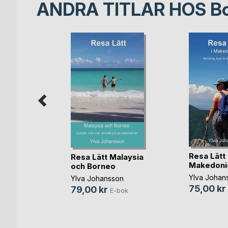
ANDRA TITLAR HOS
B
ek
ers
Resa Lätt 
Resa Lätt Malaysia
bok
Makedoni
och Borneo
Ylva Johan
Ylva Johansson
75,00 kr
79,00 kr
E-bok