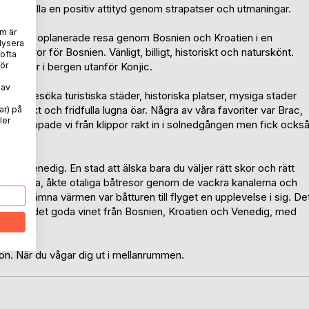
att behålla en positiv attityd genom strapatser och utmaningar.
m är
kriver vår oplanerade resa genom Bosnien och Kroatien i en
lysera
som furor för Bosnien. Vänligt, billigt, historiskt och naturskönt.
 ofta
lig biltur i bergen utanför Konjic.
ör
 av
n vi besöka turistiska städer, historiska platser, mysiga städer
utsikt och fridfulla lugna öar. Några av våra favoriter var Brac,
ar) på
ler
kter hoppade vi från klippor rakt in i solnedgången men fick ocks
unna Venedig. En stad att älska bara du väljer rätt skor och rätt
gränderna, åkte otaliga båtresor genom de vackra kanalerna och
 ville lämna värmen var båtturen till flyget en upplevelse i sig. De
ten och det goda vinet från Bosnien, Kroatien och Venedig, med
on. När du vågar dig ut i mellanrummen.