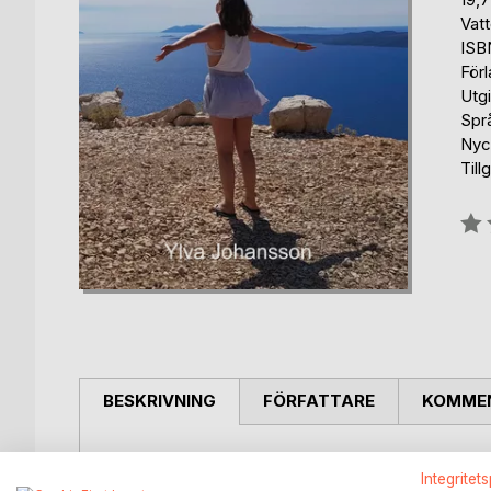
Vat
ISB
För
Utg
Spr
Nyck
Till
Bety
0%
BESKRIVNING
FÖRFATTARE
KOMMEN
Vill du hitta hemliga paradis? Här får du tips om att 
Integritet
äventyr, kan njuta av vackra vyer och historiska plat