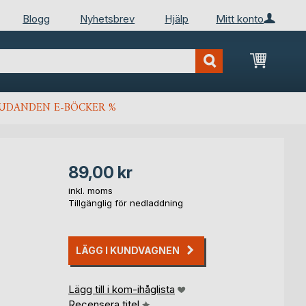
Blogg
Nyhetsbrev
Hjälp
Mitt konto
Min kun
JUDANDEN E-BÖCKER %
89,00 kr
inkl. moms
Tillgänglig för nedladdning
LÄGG I KUNDVAGNEN
Lägg till i kom-ihåglista
Recensera titel