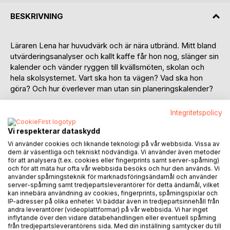
BESKRIVNING
Läraren Lena har huvudvärk och är nära utbränd. Mitt bland
utvärderingsanalyser och kallt kaffe får hon nog, slänger sin
kalender och vänder ryggen till kvällsmöten, skolan och
hela skolsystemet. Vart ska hon ta vägen? Vad ska hon
göra? Och hur överlever man utan sin planeringskalender?
Rektorn Tord medicinerar bort sina stressymtom och
Integritetspolicy
försöker efter bästa förmåga leda sina skola genom
nedskärningar och kommunal galenskap. Verkligheten
Vi respekterar dataskydd
kommer dock ikapp och Tord får sin tid utmätt. Istället för
Vi använder cookies och liknande teknologi på vår webbsida. Vissa av
dem är väsentliga och tekniskt nödvändiga. Vi använder även metoder
att gå i terapisamtal bestämmer han sig för att bli en
för att analysera (t.ex. cookies eller fingerprints samt server-spårning)
pedagogisk vilde. Hur styr man en skola om
och för att mäta hur ofta vår webbsida besöks och hur den används. Vi
skolinspektionen, budgeten och digitala plattformer inte
använder spårningsteknik för marknadsföringsändamål och använder
längre är ett bekymmer?
server-spårning samt tredjepartsleverantörer för detta ändamål, vilket
kan innebära användning av cookies, fingerprints, spårningspixlar och
IP-adresser på olika enheter. Vi bäddar även in tredjepartsinnehåll från
Eleven Joel har det svårt i skolan. Ingen vill lyckas mer än
andra leverantörer (videoplattformar) på vår webbsida. Vi har inget
han i skolan och ingen misslyckas mer än han i skolan.
inflytande över den vidare databehandlingen eller eventuell spårning
från tredjepartsleverantörens sida. Med din inställning samtycker du till
Skoldagarna är fyllda av nederlag, våld och ångest trots en