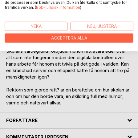
de processer som beskrivs ovan. Du kan återkalla ditt samtycke för
dokumentation som kan räknas i kilo. Vem hjälper Joel?
framtida verkan. (
BoD-juridisk information
)
Räcker det med en post-it-lapp och en skruvdragare för
att göra hans skoldagar meningsfulla?
NEKA
NEJ, JUSTERA
Skolvaktmästaren P.A. är bitter och har inget till övers för
pärmbärare, ingenjörer och lattedrickare. Enligt honom
ACCEPTERA ALLA
slutade samhället att fungera när kokkaffet försvann.
Skolans värdegrund förbjuder honom att svära eder över
allt som inte fungerar medan den digitala kontrollen över
hans arbete får honom att tvivla på det goda i världen. Kan
en kraschad server och etiopiskt kaffe få honom att tro på
mänskligheten igen?
Rektorn som gjorde rätt? är en berättelse om hur skolan är
och om hur den borde vara, en skildring full med humor,
värme och nattsvart allvar.
FÖRFATTARE
KOMMENTARER I PRESSEN