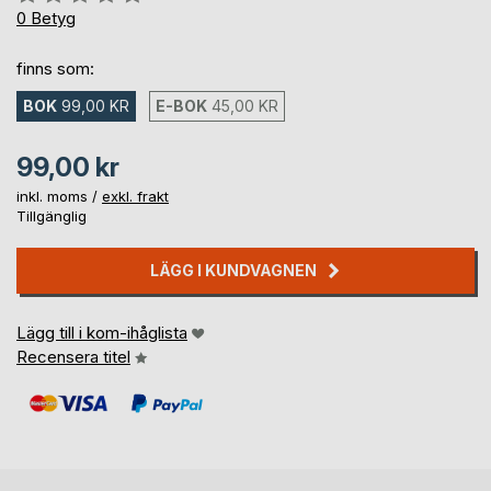
0%
0
Betyg
finns som:
BOK
99,00 KR
E-BOK
45,00 KR
99,00 kr
inkl. moms /
exkl. frakt
Tillgänglig
LÄGG I KUNDVAGNEN
Lägg till i kom-ihåglista
Recensera titel