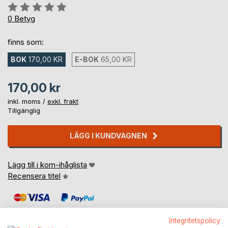
Betyg::
0%
0
Betyg
finns som:
BOK
170,00 KR
E-BOK
65,00 KR
170,00 kr
inkl. moms /
exkl. frakt
Tillgänglig
LÄGG I KUNDVAGNEN
Lägg till i kom-ihåglista
Recensera titel
Integritetspolicy