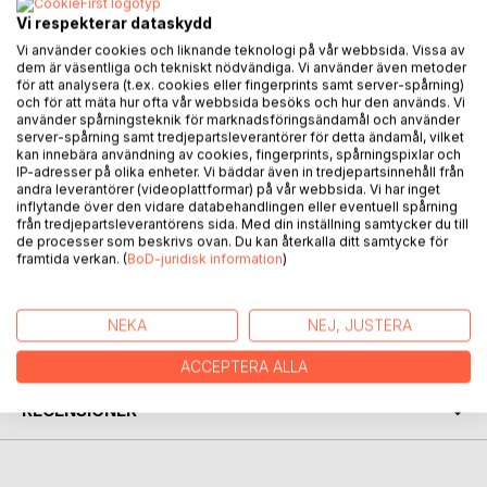
Vi respekterar dataskydd
Vi använder cookies och liknande teknologi på vår webbsida. Vissa av
BESKRIVNING
dem är väsentliga och tekniskt nödvändiga. Vi använder även metoder
för att analysera (t.ex. cookies eller fingerprints samt server-spårning)
och för att mäta hur ofta vår webbsida besöks och hur den används. Vi
En allvarlig historia i barnboksformat. Ofta vill vi vara något
använder spårningsteknik för marknadsföringsändamål och använder
server-spårning samt tredjepartsleverantörer för detta ändamål, vilket
som vi ite är eller vill uppnå något som är utom räckhåll.
kan innebära användning av cookies, fingerprints, spårningspixlar och
Inom sporten såväl som inom andra områden i livet måste
IP-adresser på olika enheter. Vi bäddar även in tredjepartsinnehåll från
vi få drömma om framgång för oss själva och de grupper
andra leverantörer (videoplattformar) på vår webbsida. Vi har inget
inflytande över den vidare databehandlingen eller eventuell spårning
som vi tillhör. Drömmen i sig blir ett led i att nå en välbehövd
från tredjepartsleverantörens sida. Med din inställning samtycker du till
framgång.
de processer som beskrivs ovan. Du kan återkalla ditt samtycke för
framtida verkan. (
BoD-juridisk information
)
FÖRFATTARE
NEKA
NEJ, JUSTERA
KOMMENTARER I PRESSEN
ACCEPTERA ALLA
RECENSIONER