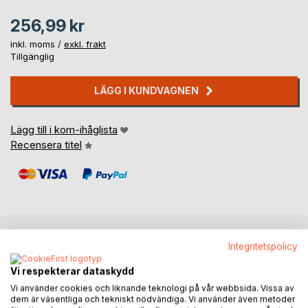
256,99 kr
inkl. moms /
exkl. frakt
Tillgänglig
LÄGG I KUNDVAGNEN
Lägg till i kom-ihåglista
Recensera titel
Integritetspolicy
BESKRIVNING
Vi respekterar dataskydd
Vi använder cookies och liknande teknologi på vår webbsida. Vissa av
Denna kombinerade konst- och diktbok är tänkt både som
dem är väsentliga och tekniskt nödvändiga. Vi använder även metoder
förströelse i stunden och som inspiration för läsarens egna