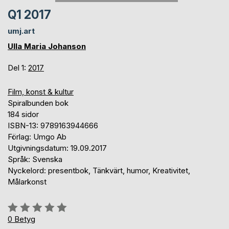
Q1 2017
umj.art
Ulla Maria Johanson
Del 1:
2017
Film, konst & kultur
Spiralbunden bok
184 sidor
ISBN-13: 9789163944666
Förlag: Umgo Ab
Utgivningsdatum: 19.09.2017
Språk: Svenska
Nyckelord: presentbok, Tänkvärt, humor, Kreativitet,
Målarkonst
Betyg::
0%
0
Betyg