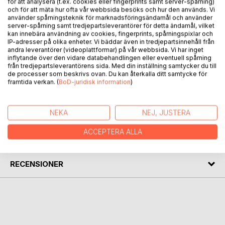
för att analysera (t.ex. cookies eller fingerprints samt server-spårning)
kreativa äventyr. Här blandas högt med lågt, nonsens med
och för att mäta hur ofta vår webbsida besöks och hur den används. Vi
mera djupsinnigt, humor med allvar, ibland dagsaktuellt och
använder spårningsteknik för marknadsföringsändamål och använder
server-spårning samt tredjepartsleverantörer för detta ändamål, vilket
andra gånger tidlöst. Första kvartalsrapporten från Ulla
kan innebära användning av cookies, fingerprints, spårningspixlar och
Maria Johanson innehåller dagliga målningar och verser från
IP-adresser på olika enheter. Vi bäddar även in tredjepartsinnehåll från
januari - mars 2017. Den spiralbundna utgivningen gör det
andra leverantörer (videoplattformar) på vår webbsida. Vi har inget
inflytande över den vidare databehandlingen eller eventuell spårning
också lätt att ställa upp boken och exponera önskad
från tredjepartsleverantörens sida. Med din inställning samtycker du till
målning eller varför inte - riva ut någon bild och hänga upp
de processer som beskrivs ovan. Du kan återkalla ditt samtycke för
den.
framtida verkan. (
BoD-juridisk information
)
FÖRFATTARE
NEKA
NEJ, JUSTERA
ACCEPTERA ALLA
KOMMENTARER I PRESSEN
RECENSIONER