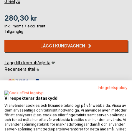
0%
0
Betyg
280,30 kr
inkl. moms /
exkl. frakt
Tillgänglig
LÄGG I KUNDVAGNEN
Lägg till i kom-ihåglista
Recensera titel
Integritetspolicy
Vi respekterar dataskydd
Vi använder cookies och liknande teknologi på vår webbsida. Vissa av
dem är väsentliga och tekniskt nödvändiga. Vi använder även metoder
BESKRIVNING
för att analysera (t.ex. cookies eller fingerprints samt server-spårning)
och för att mäta hur ofta vår webbsida besöks och hur den används. Vi
använder spårningsteknik för marknadsföringsändamål och använder
server-spårning samt tredjepartsleverantörer för detta ändamål, vilket
Key Judgments in EU Public Procurement Law: 2023