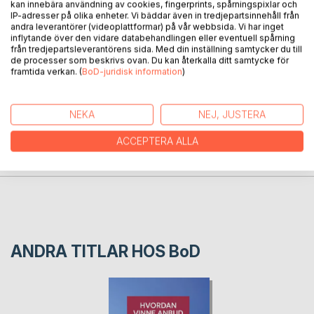
kan innebära användning av cookies, fingerprints, spårningspixlar och
Decisions and Analyses
IP-adresser på olika enheter. Vi bäddar även in tredjepartsinnehåll från
Insights and Practical Implications for Contracting
andra leverantörer (videoplattformar) på vår webbsida. Vi har inget
inflytande över den vidare databehandlingen eller eventuell spårning
Authorities and Suppliers
från tredjepartsleverantörens sida. Med din inställning samtycker du till
de processer som beskrivs ovan. Du kan återkalla ditt samtycke för
framtida verkan. (
BoD-juridisk information
)
FÖRFATTARE
NEKA
NEJ, JUSTERA
KOMMENTARER I PRESSEN
ACCEPTERA ALLA
RECENSIONER
ANDRA TITLAR HOS
BoD