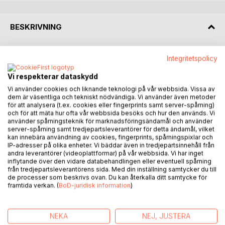
BESKRIVNING
Insynen i hur den psykiatriska tvångsvården fungerar är
Integritetspolicy
ytterst dålig. Det har hänt väldigt lite sedan 1990-talet och
den här berättelsen behandlar de grundläggande brister i
Vi respekterar dataskydd
vården som gör att många tvångsmedicineras felaktigt
Vi använder cookies och liknande teknologi på vår webbsida. Vissa av
efter bristfälliga undersökningar vid fastställande av
dem är väsentliga och tekniskt nödvändiga. Vi använder även metoder
för att analysera (t.ex. cookies eller fingerprints samt server-spårning)
diagnos.
och för att mäta hur ofta vår webbsida besöks och hur den används. Vi
Under 2010-talet har vi sett en försämring av vården med
använder spårningsteknik för marknadsföringsändamål och använder
väldigt långa vårdtider vid tvångsintagningar och efteråt
server-spårning samt tredjepartsleverantörer för detta ändamål, vilket
kan innebära användning av cookies, fingerprints, spårningspixlar och
fortsatt tvångsmedicinering. Berättelsen tar upp
IP-adresser på olika enheter. Vi bäddar även in tredjepartsinnehåll från
tvångsvårdens förbannelse och överdrivna tillämpning,
andra leverantörer (videoplattformar) på vår webbsida. Vi har inget
bristen på alternativa tankesätt, rutinmässiga metoder och
inflytande över den vidare databehandlingen eller eventuell spårning
från tredjepartsleverantörens sida. Med din inställning samtycker du till
vanvården som blir resultatet. En utveckling
de processer som beskrivs ovan. Du kan återkalla ditt samtycke för
som fått katastrofala följder och leder till tragedier och
framtida verkan. (
BoD-juridisk information
)
självmord. Berättelsen handlar om erfarenheter från
Stockholm och kampen för att rädda en människas liv
undan tvångsvårdens skruvstäd.
NEKA
NEJ, JUSTERA