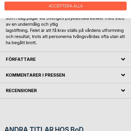
Skriften utmynnar i tankar på en helt ny organisation för att
ACCEPTERA ALLA
möta de här personernas behov och avbryta vanvården
som i dag pågår vid Sveriges psykiatriska kliniker med stöd
av en undermålig och ytlig
lagstiftning. Felet är att få krav ställs på vårdens utformning
och resultat, trots att personerna tvångsvårdas ofta utan att
ha begått brott.
FÖRFATTARE
KOMMENTARER I PRESSEN
RECENSIONER
ANDRA TITLAR HOS
BoD