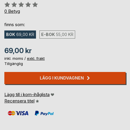
Betyg::
0%
0
Betyg
finns som:
BOK
69,00 KR
E-BOK
55,00 KR
69,00 kr
inkl. moms /
exkl. frakt
Tillgänglig
LÄGG I KUNDVAGNEN
Lägg till i kom-ihåglista
Recensera titel