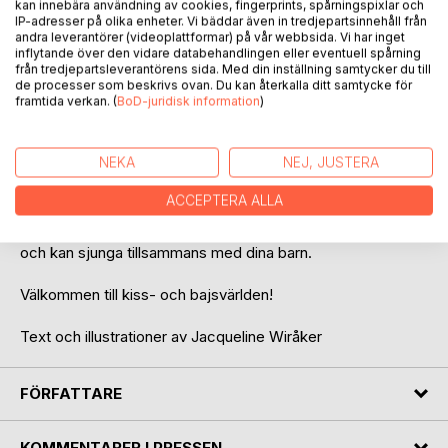
Pruttvalsen är tänkt att sjungas men den fungerar även som
kan innebära användning av cookies, fingerprints, spårningspixlar och
en vanlig berättelse! Den kom till när mina barn var i kiss-
IP-adresser på olika enheter. Vi bäddar även in tredjepartsinnehåll från
andra leverantörer (videoplattformar) på vår webbsida. Vi har inget
och bajsåldern och har sjungits och fnissats till många
inflytande över den vidare databehandlingen eller eventuell spårning
gånger.
från tredjepartsleverantörens sida. Med din inställning samtycker du till
de processer som beskrivs ovan. Du kan återkalla ditt samtycke för
framtida verkan. (
BoD-juridisk information
)
Den här boken innehåller ytterligare två roliga berättelser
med härliga bilder.
NEKA
NEJ, JUSTERA
I boken hittar du en QR-kod. Det finns även en adress till
Youtube. Fotografera koden med din mobiltelefon eller
ACCEPTERA ALLA
skriv in adressen i sökfältet på din webbläsare. Vips så är
du framme på den sida där du får melodin till Pruttvalsen
och kan sjunga tillsammans med dina barn.
Välkommen till kiss- och bajsvärlden!
Text och illustrationer av Jacqueline Wiråker
FÖRFATTARE
KOMMENTARER I PRESSEN