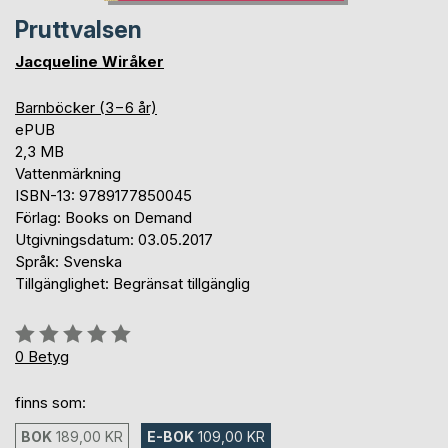
Pruttvalsen
Jacqueline Wiråker
Barnböcker (3−6 år)
ePUB
2,3 MB
Vattenmärkning
ISBN-13: 9789177850045
Förlag: Books on Demand
Utgivningsdatum: 03.05.2017
Språk: Svenska
Tillgänglighet: Begränsat tillgänglig
Betyg::
0%
0
Betyg
finns som:
BOK
189,00 KR
E-BOK
109,00 KR