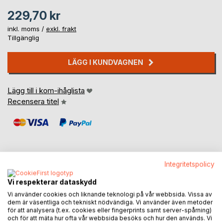
229,70 kr
inkl. moms /
exkl. frakt
Tillgänglig
LÄGG I KUNDVAGNEN
Lägg till i kom-ihåglista
Recensera titel
Integritetspolicy
BESKRIVNING
Vi respekterar dataskydd
Vi använder cookies och liknande teknologi på vår webbsida. Vissa av
dem är väsentliga och tekniskt nödvändiga. Vi använder även metoder
Predikerens bok tilhører Det gamle testamentes bøker i
för att analysera (t.ex. cookies eller fingerprints samt server-spårning)
Bibelen. Den kalles også Predikantens bok eller
och för att mäta hur ofta vår webbsida besöks och hur den används. Vi