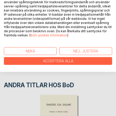
Forkynneren, og på latin: Ecclesiastes. Den er skrevet av
använder spårningsteknik för marknadsföringsändamål och använder
server-spårning samt tredjepartsleverantörer för detta ändamål, vilket
kong Salomo.
kan innebära användning av cookies, fingerprints, spårningspixlar och
IP-adresser på olika enheter. Vi bäddar även in tredjepartsinnehåll från
andra leverantörer (videoplattformar) på vår webbsida. Vi har inget
FÖRFATTARE
inflytande över den vidare databehandlingen eller eventuell spårning
från tredjepartsleverantörens sida. Med din inställning samtycker du till
de processer som beskrivs ovan. Du kan återkalla ditt samtycke för
framtida verkan. (
BoD-juridisk information
)
KOMMENTARER I PRESSEN
RECENSIONER
NEKA
NEJ, JUSTERA
ACCEPTERA ALLA
ANDRA TITLAR HOS
BoD