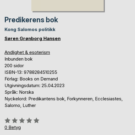
Predikerens bok
Kong Salomos politikk
Søren Grønborg Hansen
Andlighet & esoterism
Inbunden bok
200 sidor
ISBN-13: 9788284510255
Förlag: Books on Demand
Utgivningsdatum: 25.04.2023
Språk: Norska
Nyckelord: Predikantens bok, Forkynneren, Ecclesiastes,
Salomo, Luther
Betyg::
0%
0
Betyg