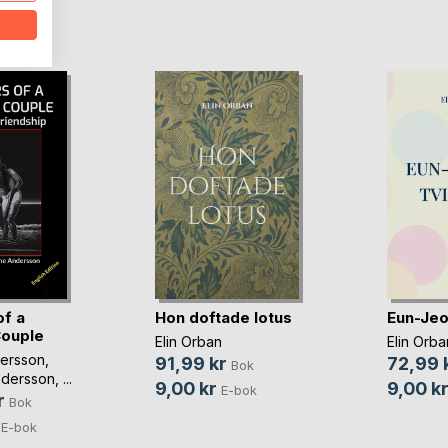
oD
f a
Hon doftade lotus
Eun-Jeon
Couple
Elin Orban
Elin Orba
ersson
,
91,99 kr
72,99 
Bok
ndersson
, ...
9,00 kr
9,00 k
E-bok
r
Bok
E-bok