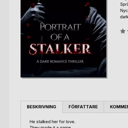
Spr
Nyc
dar
Bety
0%
BESKRIVNING
FÖRFATTARE
KOMMEN
He stalked her for love.
They made it a game.