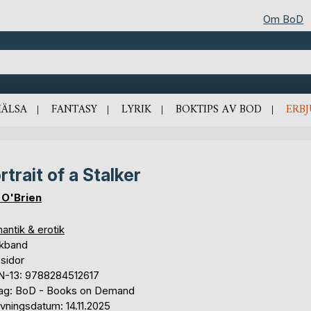
Om BoD
HÄLSA
FANTASY
LYRIK
BOKTIPS AV BOD
ERB
rtrait of a Stalker
. O'Brien
antik & erotik
kband
sidor
N-13: 9788284512617
lag: BoD - Books on Demand
vningsdatum: 14.11.2025