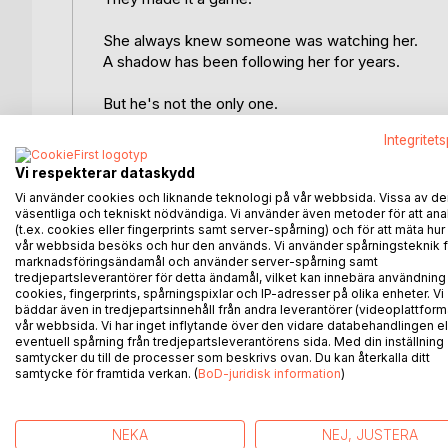
She always knew someone was watching her.
A shadow has been following her for years.
But he's not the only one.
Sarah Silvers is a small town girl who smiles at her
Integritet
and has made a habit out of looking over her sho
When her darkest secrets resurface, they pull he
Vi respekterar dataskydd
Vi använder cookies och liknande teknologi på vår webbsida. Vissa av de
And she becomes the ultimate prize.
väsentliga och tekniskt nödvändiga. Vi använder även metoder för att ana
The only way to win the game is to play it, and 
(t.ex. cookies eller fingerprints samt server-spårning) och för att mäta hur
vår webbsida besöks och hur den används. Vi använder spårningsteknik f
before.
marknadsföringsändamål och använder server-spårning samt
And nobody's stalked her longer than Ash Lockw
tredjepartsleverantörer för detta ändamål, vilket kan innebära användning
On the outside he's boyish, dorky and nervous, bu
cookies, fingerprints, spårningspixlar och IP-adresser på olika enheter. Vi
bäddar även in tredjepartsinnehåll från andra leverantörer (videoplattform
for her, and has for years.
vår webbsida. Vi har inget inflytande över den vidare databehandlingen el
A side that is bloodthirsty, ravenous and unhinged
eventuell spårning från tredjepartsleverantörens sida. Med din inställning
Now, it may be the only thing that saves her.
samtycker du till de processer som beskrivs ovan. Du kan återkalla ditt
samtycke för framtida verkan. (
BoD-juridisk information
)
But are they willing to do what it takes to win?
NEKA
NEJ, JUSTERA