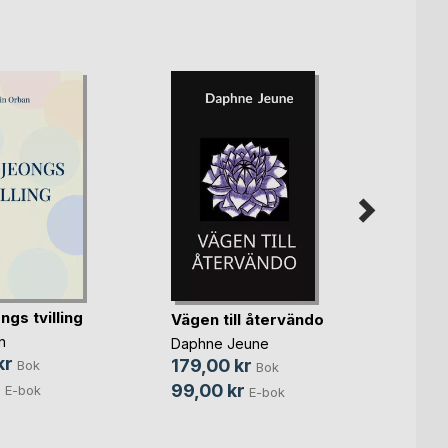
gs tvilling
Vägen till återvändo
Hjärt
n
Daphne Jeune
Johann
kr
179,00 kr
259,
Bok
Bok
r
99,00 kr
E-bok
E-bok