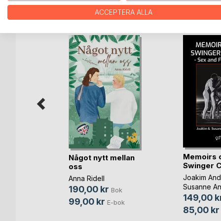
ANDRA TITLAR HOS
B
ACCEPTERA ALLA
nche
Memoirs o
Något nytt mellan
Swinger 
oss
Bok
Joakim And
Anna Ridell
Susanne A
190,00 kr
Bok
149,00 k
99,00 kr
E-bok
85,00 kr