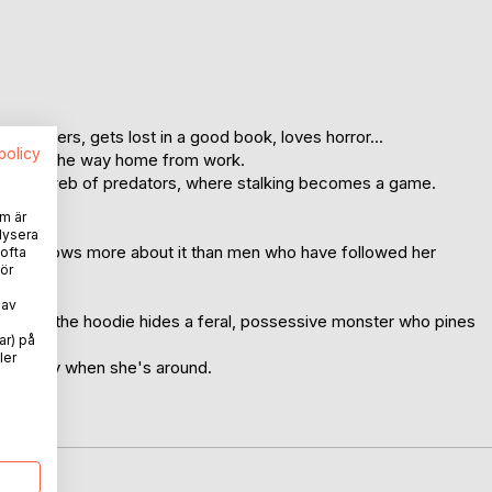
 customers, gets lost in a good book, loves horror...
spolicy
ulder on the way home from work.
r into a web of predators, where stalking becomes a game.
m är
lysera
nobody knows more about it than men who have followed her
 ofta
ör
ood.
 av
t under the hoodie hides a feral, possessive monster who pines
ar) på
ler
, but only when she's around.