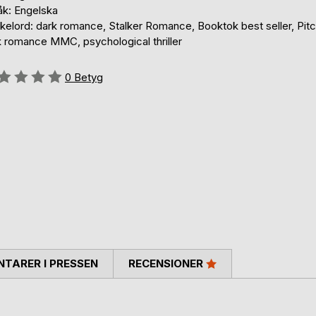
åk: Engelska
kelord: dark romance, Stalker Romance, Booktok best seller, Pitc
k romance MMC, psychological thriller
g::
0
Betyg
TARER I PRESSEN
RECENSIONER